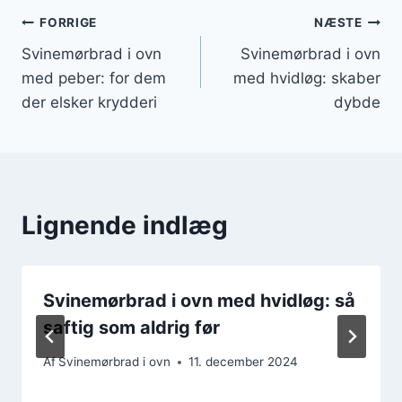
Indlægsnavigation
FORRIGE
NÆSTE
Svinemørbrad i ovn
Svinemørbrad i ovn
med peber: for dem
med hvidløg: skaber
der elsker krydderi
dybde
Lignende indlæg
Svinemørbrad i ovn med hvidløg: så
saftig som aldrig før
Af
Svinemørbrad i ovn
11. december 2024