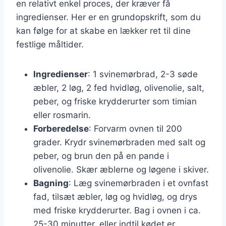
en relativt enkel proces, der kræver få
ingredienser. Her er en grundopskrift, som du
kan følge for at skabe en lækker ret til dine
festlige måltider.
Ingredienser
: 1 svinemørbrad, 2-3 søde
æbler, 2 løg, 2 fed hvidløg, olivenolie, salt,
peber, og friske krydderurter som timian
eller rosmarin.
Forberedelse
: Forvarm ovnen til 200
grader. Krydr svinemørbraden med salt og
peber, og brun den på en pande i
olivenolie. Skær æblerne og løgene i skiver.
Bagning
: Læg svinemørbraden i et ovnfast
fad, tilsæt æbler, løg og hvidløg, og drys
med friske krydderurter. Bag i ovnen i ca.
25-30 minutter, eller indtil kødet er