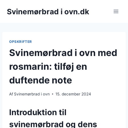
Fortsæt
Svinemørbrad i ovn.dk
til
indhold
OPSKRIFTER
Svinemørbrad i ovn med
rosmarin: tilføj en
duftende note
Af
Svinemørbrad i ovn
15. december 2024
Introduktion til
svinemørbrad og dens