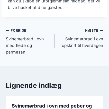
kan du skabe en uforglemmelig middag, der vil
blive husket af dine gæster.
Indlægsnavigation
FORRIGE
NÆSTE
Svinemørbrad i ovn
Svinemørbrad i ovn
med fløde og
opskrift til hverdagen
parmesan
Lignende indlæg
Svinemørbrad i ovn med peber og