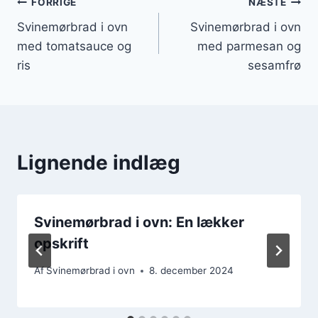
Indlægsnavigation
FORRIGE
NÆSTE
Svinemørbrad i ovn
Svinemørbrad i ovn
med tomatsauce og
med parmesan og
ris
sesamfrø
Lignende indlæg
Svinemørbrad i ovn: En lækker
opskrift
Af
Svinemørbrad i ovn
8. december 2024