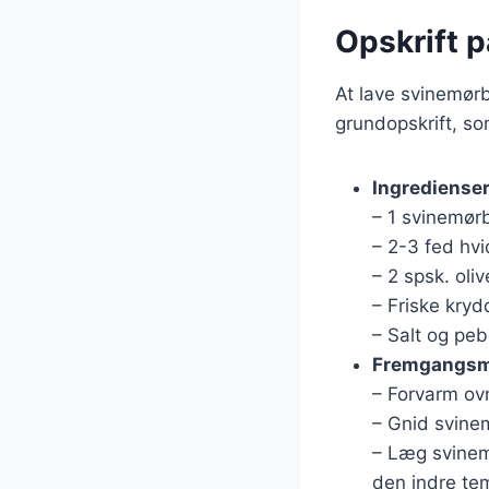
Opskrift p
At lave svinemørb
grundopskrift, so
Ingrediense
– 1 svinemør
– 2-3 fed hvi
– 2 spsk. oliv
– Friske kryd
– Salt og peb
Fremgangs
– Forvarm ovn
– Gnid svinem
– Læg svinemø
den indre te