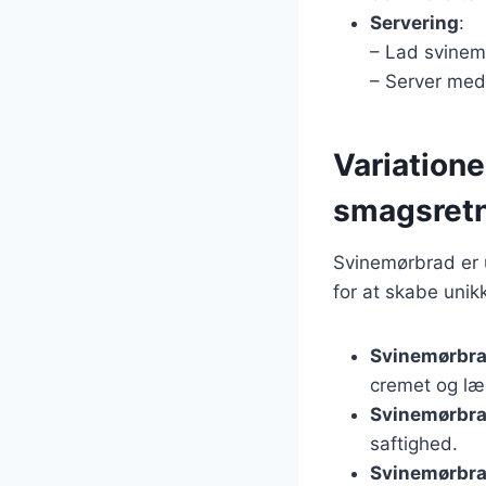
Servering
:
– Lad svinemø
– Server med 
Variatione
smagsretn
Svinemørbrad er u
for at skabe unik
Svinemørbra
cremet og læ
Svinemørbr
saftighed.
Svinemørbra