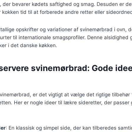
, der bevarer kødets saftighed og smag. Desuden er det
 kokken tid til at forberede andre retter eller sideordne
tallige opskrifter og variationer af svinemørbrad i ovn, d
rurter til internationale smagsprofiler. Denne alsidighed
siker i det danske køkken.
t servere svinemørbrad: Gode ideer
inemørbrad, er det vigtigt at vælge det rigtige tilbehør 
en. Her er nogle ideer til lækre sideretter, der passer g
ler
: En klassisk og simpel side, der kan tilberedes samt