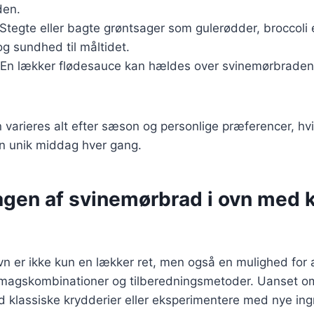
den.
 Stegte eller bagte grøntsager som gulerødder, broccoli 
 og sundhed til måltidet.
 En lækker flødesauce kan hældes over svinemørbraden
n varieres alt efter sæson og personlige præferencer, hvi
en unik middag hver gang.
gen af svinemørbrad i ovn med k
vn er ikke kun en lækker ret, men også en mulighed for 
smagskombinationer og tilberedningsmetoder. Uanset o
 klassiske krydderier eller eksperimentere med nye ingr