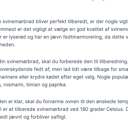
in svinemørbrad bliver perfekt tilberedt, er der nogle vigt
remmest er det vigtigt at vælge en god kvalitet af svinem
 er lyserød og har en jævn fedtmarmorering, da dette vil
gheden.
din svinemørbrad, skal du forberede den til tilberedning
overskydende fedt af, men lad lidt være tilbage for sm
arinere eller krydre kødet efter eget valg. Nogle popul
, rosmarin, timian og paprika.
en er klar, skal du forvarme ovnen til den ønskede tem
 er at tilberede svinemørbrad ved 180 grader Celsius. De
redt jævnt og forbliver saftigt.