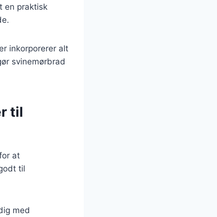
 en praktisk
de.
er inkorporerer alt
 gør svinemørbrad
 til
for at
odt til
idig med