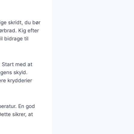
ige skridt, du bør
ørbrad. Kig efter
 bidrage til
. Start med at
agens skyld.
ære krydderier
peratur. En god
tte sikrer, at