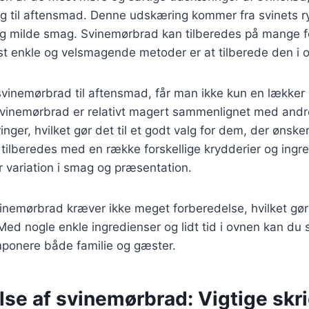
alg til aftensmad. Denne udskæring kommer fra svinets r
 og milde smag. Svinemørbrad kan tilberedes på mange f
t enkle og velsmagende metoder er at tilberede den i 
vinemørbrad til aftensmad, får man ikke kun en lækker
vinemørbrad er relativt magert sammenlignet med andr
ger, hvilket gør det til et godt valg for dem, der ønsker
ilberedes med en række forskellige krydderier og ingred
r variation i smag og præsentation.
nemørbrad kræver ikke meget forberedelse, hvilket gør d
Med nogle enkle ingredienser og lidt tid i ovnen kan du
mponere både familie og gæster.
se af svinemørbrad: Vigtige skrid