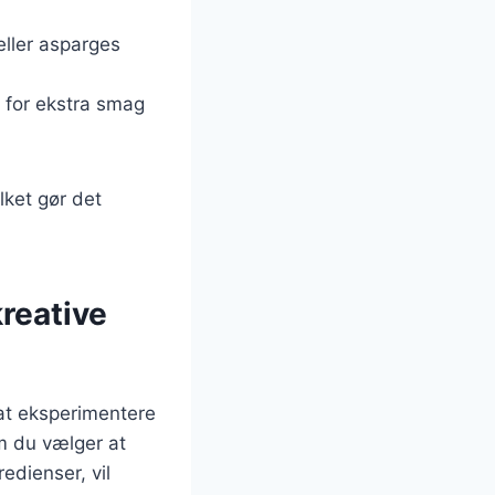
eller asparges
 for ekstra smag
lket gør det
reative
at eksperimentere
m du vælger at
edienser, vil