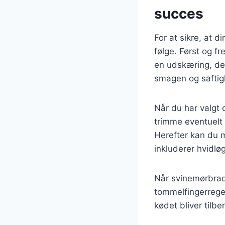
succes
For at sikre, at d
følge. Først og f
en udskæring, der
smagen og safti
Når du har valgt 
trimme eventuelt 
Herefter kan du m
inkluderer hvidløg
Når svinemørbrad
tommelfingerregel
kødet bliver tilbe