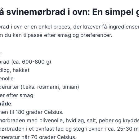
å svinemørbrad i ovn: En simpel 
rad i ovn er en enkel proces, der kræver få ingredienser
m du kan tilpasse efter smag og præferencer.
r
:
brad (ca. 600-800 g)
dløg, hakket
enolie
derurter (f.eks. rosmarin, timian)
er efter smag
måde
:
en til 180 grader Celsius.
ørbraden med olivenolie, hvidløg, salt, peber og krydde
rbraden i et ovnfast fad og steg i ovnen i ca. 25-30 minu
mperatur når 70 grader Celsius.