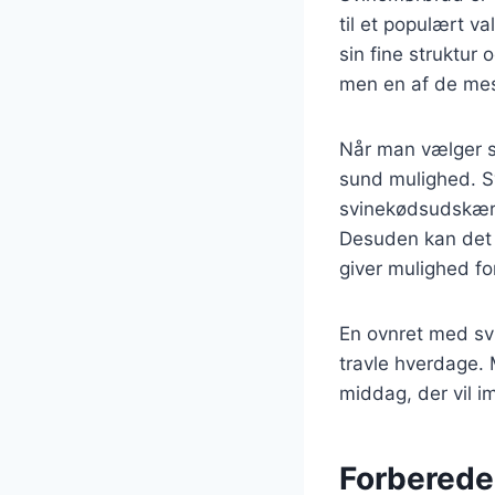
til et populært v
sin fine struktur
men en af de mes
Når man vælger s
sund mulighed. S
svinekødsudskærin
Desuden kan det t
giver mulighed fo
En ovnret med svi
travle hverdage. 
middag, der vil i
Forberedel