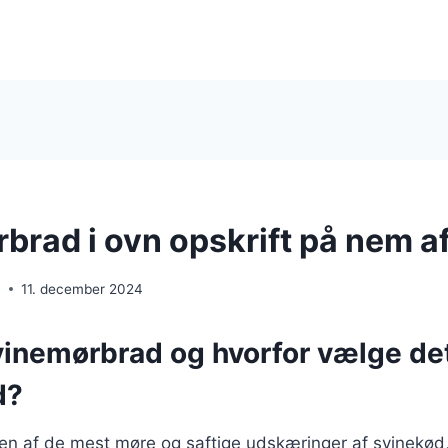
brad i ovn opskrift på nem 
n
11. december 2024
inemørbrad og hvorfor vælge det 
d?
en af de mest møre og saftige udskæringer af svinekød,