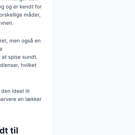
yg og er kendt for
orskellige måder,
ovnen.
 ret, men også en
e
 at spise sundt.
ienser, hvilket
en ideel til
 servere en lækker
t til