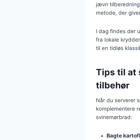
jævn tilberedning
metode, der giver
I dag findes der u
fra lokale krydde
til en tidløs klas
Tips til a
tilbehør
Når du serverer sv
komplementere rett
svinemørbrad:
Bagte kartof