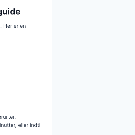
guide
. Her er en
rurter.
tter, eller indtil