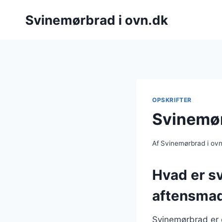
Fortsæt
Svinemørbrad i ovn.dk
til
indhold
OPSKRIFTER
Svinemør
Af
Svinemørbrad i ov
Hvad er sv
aftensma
Svinemørbrad er 