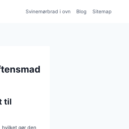
Svinemørbrad i ovn
Blog
Sitemap
aftensmad
til
 hvilket gør den