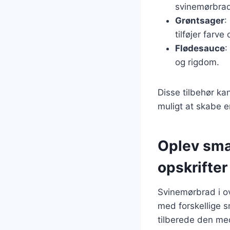
svinemørbra
Grøntsager
:
tilføjer farve
Flødesauce
:
og rigdom.
Disse tilbehør ka
muligt at skabe 
Oplev sma
opskrifter
Svinemørbrad i o
med forskellige 
tilberede den med