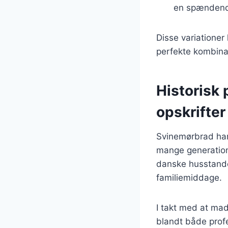
en spændend
Disse variationer
perfekte kombinat
Historisk 
opskrifter
Svinemørbrad har 
mange generatione
danske husstande,
familiemiddage.
I takt med at mad
blandt både prof