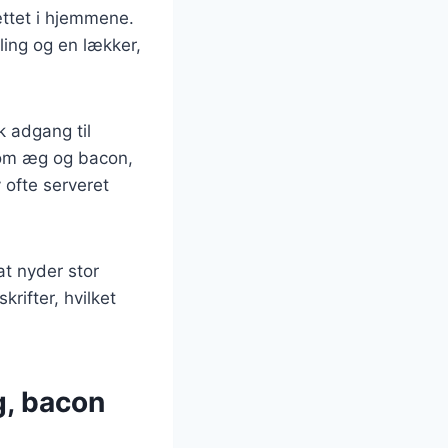
ættet i hjemmene.
ling og en lækker,
k adgang til
som æg og bacon,
 ofte serveret
at nyder stor
rifter, hvilket
g, bacon