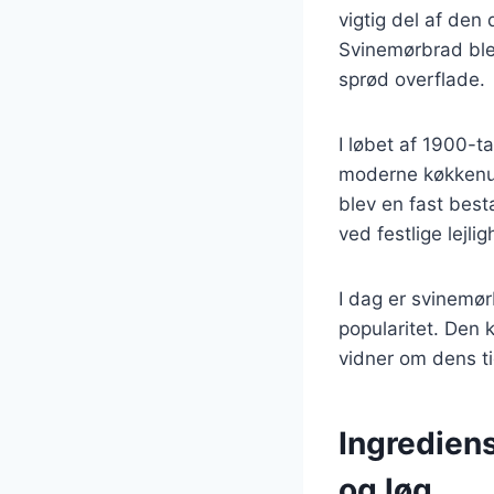
vigtig del af den
Svinemørbrad blev
sprød overflade.
I løbet af 1900-t
moderne køkkenud
blev en fast best
ved festlige lej
I dag er svinemør
popularitet. Den 
vidner om dens ti
Ingredien
og løg