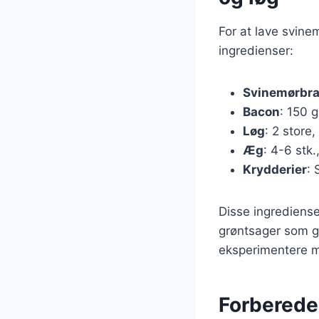
For at lave svin
ingredienser:
Svinemørbr
Bacon
: 150 g
Løg
: 2 store,
Æg
: 4-6 stk
Krydderier
: 
Disse ingrediense
grøntsager som gu
eksperimentere me
Forberedel