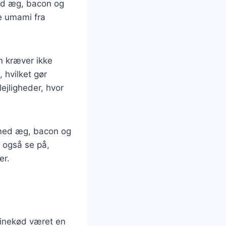
med æg, bacon og
e umami fra
n kræver ikke
 hvilket gør
lejligheder, hvor
n med æg, bacon og
l også se på,
er.
vinekød været en