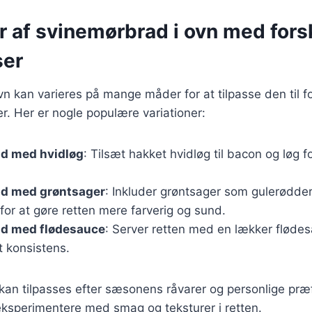
r af svinemørbrad i ovn med fors
ser
n kan varieres på mange måder for at tilpasse den til fo
. Her er nogle populære variationer:
d med hvidløg
: Tilsæt hakket hvidløg til bacon og løg f
d med grøntsager
: Inkluder grøntsager som gulerødder
for at gøre retten mere farverig og sund.
d med flødesauce
: Server retten med en lækker flødes
t konsistens.
 kan tilpasses efter sæsonens råvarer og personlige præ
ksperimentere med smag og teksturer i retten.