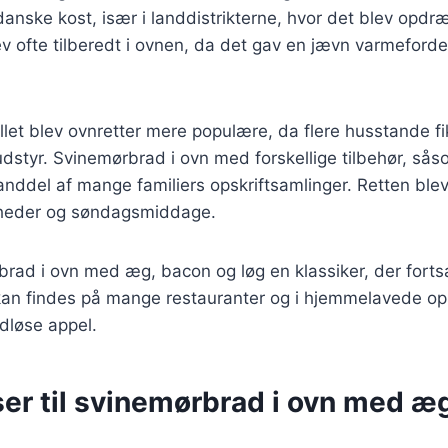
 danske kost, især i landdistrikterne, hvor det blev opdr
 ofte tilberedt i ovnen, da det gav en jævn varmeforde
allet blev ovnretter mere populære, da flere husstande fi
styr. Svinemørbrad i ovn med forskellige tilbehør, så
anddel af mange familiers opskriftsamlinger. Retten blev
ligheder og søndagsmiddage.
brad i ovn med æg, bacon og løg en klassiker, der forts
kan findes på mange restauranter og i hjemmelavede opsk
dløse appel.
ser til svinemørbrad i ovn med æ