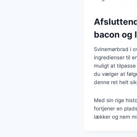
Afslutten
bacon og 
Svinemørbrad i o
ingredienser til 
muligt at tilpass
du vælger at følg
denne ret helt si
Med sin rige hist
fortjener en plad
lækker og nem mid