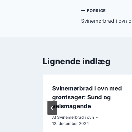
Indlægsnavi
FORRIGE
Svinemørbrad i ovn o
Lignende indlæg
n med
Svinemørbrad i ovn med
grøntsager: Sund og
velsmagende
Af
Svinemørbrad i ovn
12. december 2024