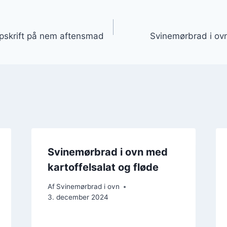
gation
pskrift på nem aftensmad
Svinemørbrad i ovn
Svinemørbrad i ovn med
kartoffelsalat og fløde
Af
Svinemørbrad i ovn
3. december 2024