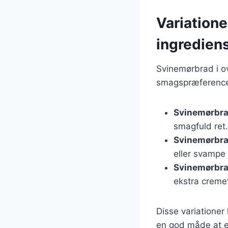
Variatione
ingredien
Svinemørbrad i ov
smagspræferencer
Svinemørbra
smagfuld ret.
Svinemørbra
eller svampe 
Svinemørbra
ekstra creme
Disse variationer
en god måde at e