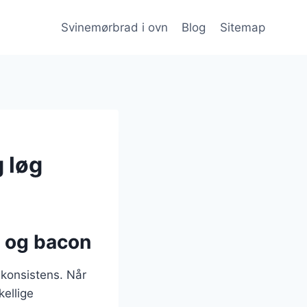
Svinemørbrad i ovn
Blog
Sitemap
 løg
g og bacon
 konsistens. Når
kellige