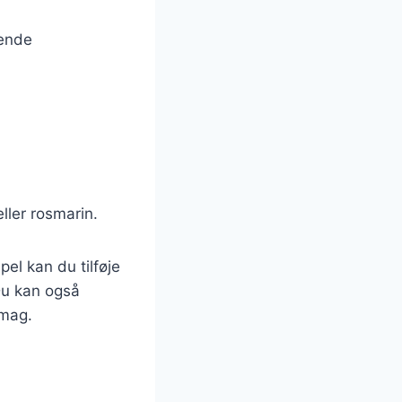
gende
eller rosmarin.
el kan du tilføje
 Du kan også
smag.