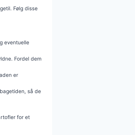
etil. Følg disse
g eventuelle
gyldne. Fordel dem
raden er
 bagetiden, så de
tofler for et