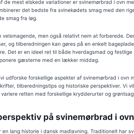
 af de mest elskede variationer er svinemørbrad i ovn 
ombinerer det bedste fra svinekødets smag med den rig
e smag fra løg.
un velsmagende, men også relativt nem at forberede. De
r, og tilberedningen kan gøres på en enkelt bageplade,
re. Det er en ideel ret til både hverdagsmad og festlige 
mponere gæsterne med en lækker middag.
il vi udforske forskellige aspekter af svinemørbrad i ov
rifter, tilberedningstips og historiske perspektiver. Vi vi
ariere retten med forskellige krydderurter og grøntsag
perspektiv på svinemørbrad i ovn
en lang historie i dansk madlavning. Traditionelt har s