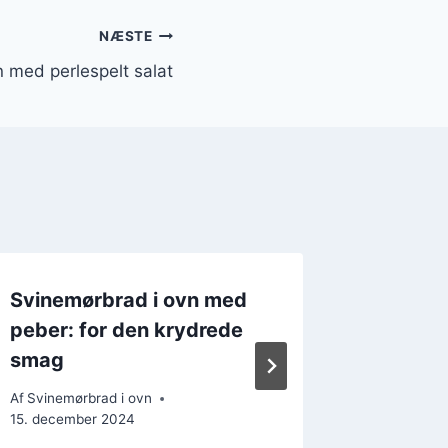
NÆSTE
 med perlespelt salat
Svinemørbrad i ovn med
Svinem
peber: for den krydrede
rødvin 
smag
Af
Svinemør
7. decemb
Af
Svinemørbrad i ovn
15. december 2024