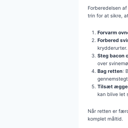
Forberedelsen af 
trin for at sikre, 
Forvarm ovn
Forbered sv
krydderurter.
Steg bacon o
over svinemø
Bag retten
: 
gennemstegt
Tilsæt ægg
kan blive let
Når retten er færd
komplet måltid.