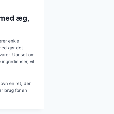
 med æg,
erer enkle
ghed gør det
åvarer. Uanset om
 ingredienser, vil
 ovn en ret, der
r brug for en