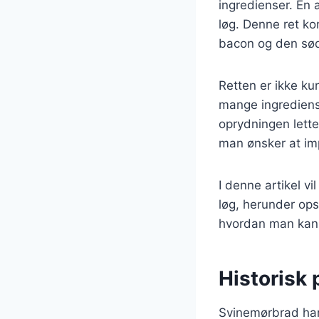
ingredienser. En
løg. Denne ret k
bacon og den sød
Retten er ikke k
mange ingrediense
oprydningen lette
man ønsker at i
I denne artikel v
løg, herunder opsk
hvordan man kan v
Historisk 
Svinemørbrad har 