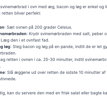
svinemørbrad i ovn med æg, bacon og løg er enkel og lig
at retten bliver perfekt:
en
: Sæt ovnen på 200 grader Celsius.
inemørbraden
: Krydr svinemørbraden med salt, peber o
 Læg den i et ovnfast fad.
g løg
: Steg bacon og løg på en pande, indtil de er let 
rbraden.
Bag retten i ovnen i ca. 25-30 minutter, indtil svinemørb
.
ene
: Slå æggene ud over retten de sidste 10 minutter af
 stivnede.
ig, kan du servere den med en frisk salat eller bagte kar