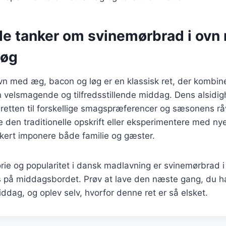
de tanker om svinemørbrad i ovn
løg
vn med æg, bacon og løg er en klassisk ret, der kombin
en velsmagende og tilfredsstillende middag. Dens alsidi
e retten til forskellige smagspræferencer og sæsonens r
e den traditionelle opskrift eller eksperimentere med nye
kkert imponere både familie og gæster.
orie og popularitet i dansk madlavning er svinemørbrad i
s på middagsbordet. Prøv at lave den næste gang, du ha
dag, og oplev selv, hvorfor denne ret er så elsket.