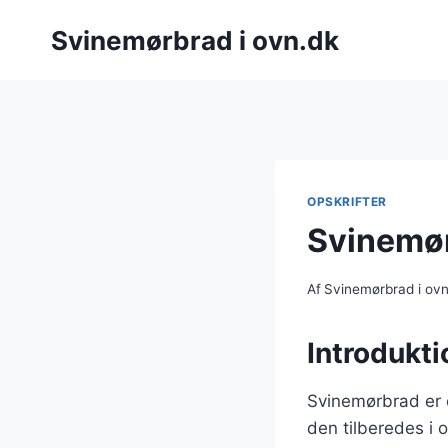
Fortsæt
Svinemørbrad i ovn.dk
til
indhold
OPSKRIFTER
Svinemør
Af
Svinemørbrad i ov
Introdukt
Svinemørbrad er e
den tilberedes i 