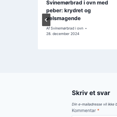
n med
Svinemørbrad i ovn med
og
peber: krydret og
velsmagende
Af
Svinemørbrad i ovn
28. december 2024
Skriv et svar
Din e-mailadresse vil ikke b
Kommentar
*