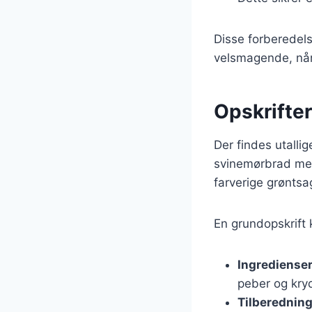
Disse forberedels
velsmagende, når
Opskrifte
Der findes utalli
svinemørbrad med
farverige grøntsa
En grundopskrift
Ingrediense
peber og kry
Tilberednin