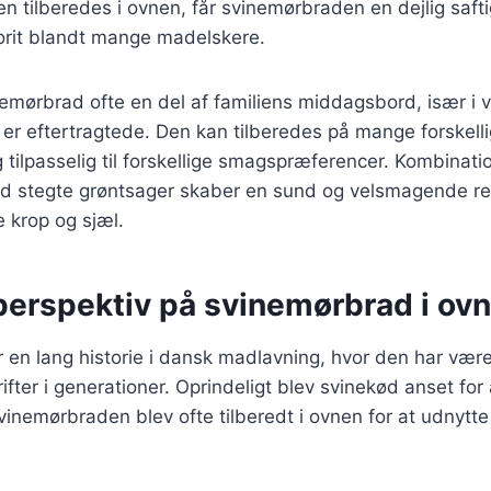
den tilberedes i ovnen, får svinemørbraden en dejlig saft
vorit blandt mange madelskere.
nemørbrad ofte en del af familiens middagsbord, især i
 er eftertragtede. Den kan tilberedes på mange forskelli
g tilpasselig til forskellige smagspræferencer. Kombinati
 stegte grøntsager skaber en sund og velsmagende ret
de krop og sjæl.
perspektiv på svinemørbrad i ovn
en lang historie i dansk madlavning, hvor den har være
rifter i generationer. Oprindeligt blev svinekød anset for
svinemørbraden blev ofte tilberedt i ovnen for at udnytte