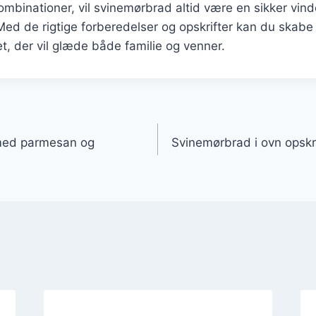
binationer, vil svinemørbrad altid være en sikker vind
ed de rigtige forberedelser og opskrifter kan du skabe
ret, der vil glæde både familie og venner.
gation
med parmesan og
Svinemørbrad i ovn opsk