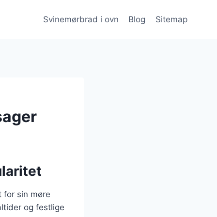
Svinemørbrad i ovn
Blog
Sitemap
sager
laritet
 for sin møre
tider og festlige