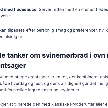
d med flødesauce
: Server retten med en cremet fløde
evelse.
 kan tilpasses efter personlig smag og præferencer, hvilk
n alsidig ret.
de tanker om svinemørbrad i ovn
øntsager
vn med stegte grøntsager er en ret, der kombinerer en
l både hverdag og fest, og dens alsidighed gør det mulig
d forskellige ingredienser og krydderier.
ger at tilberede den med klassiske krydderurter eller 