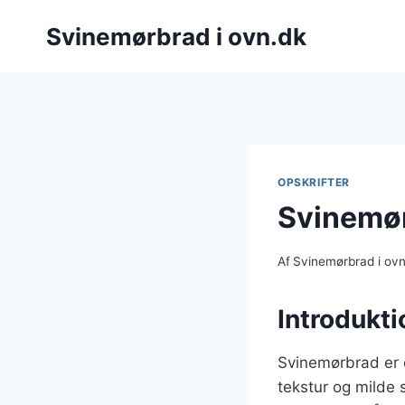
Fortsæt
Svinemørbrad i ovn.dk
til
indhold
OPSKRIFTER
Svinemør
Af
Svinemørbrad i ov
Introdukti
Svinemørbrad er 
tekstur og milde 