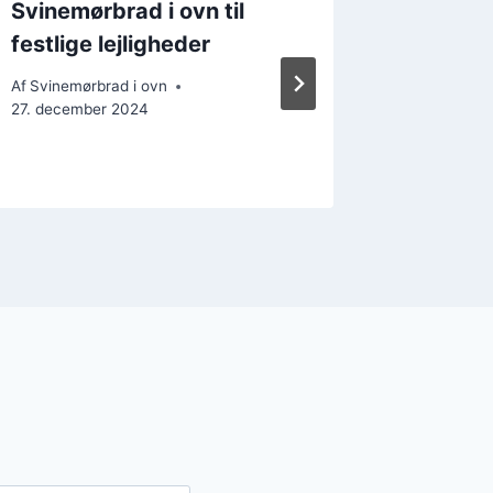
Svinemørbrad i ovn til
Svinem
festlige lejligheder
honning
Af
Svinemørbrad i ovn
Af
Svinemør
27. december 2024
21. decemb