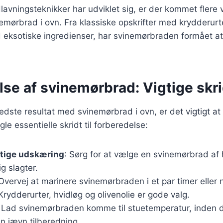
lavningsteknikker har udviklet sig, er der kommet flere v
nemørbrad i ovn. Fra klassiske opskrifter med krydderurt
 eksotiske ingredienser, har svinemørbraden formået at 
se af svinemørbrad: Vigtige skri
edste resultat med svinemørbrad i ovn, er det vigtigt a
gle essentielle skridt til forberedelse:
gtige udskæring
: Sørg for at vælge en svinemørbrad af h
ig slagter.
 Overvej at marinere svinemørbraden i et par timer eller n
 Krydderurter, hvidløg og olivenolie er gode valg.
: Lad svinemørbraden komme til stuetemperatur, inden d
en jævn tilberedning.