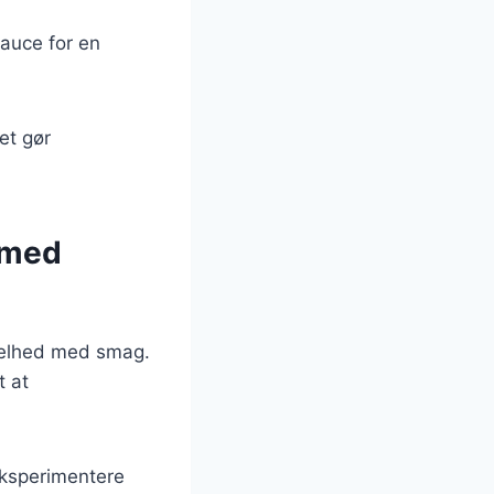
sauce for en
et gør
 med
kelhed med smag.
t at
eksperimentere