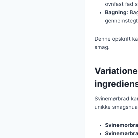
ovnfast fad 
Bagning
: Ba
gennemstegt 
Denne opskrift ka
smag.
Variatione
ingredien
Svinemørbrad kan 
unikke smagsnuan
Svinemørbra
Svinemørbr