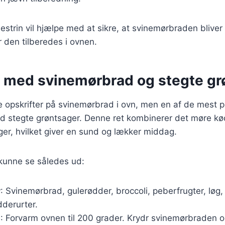
estrin vil hjælpe med at sikre, at svinemørbraden bliver 
 den tilberedes i ovnen.
r med svinemørbrad og stegte gr
ge opskrifter på svinemørbrad i ovn, men en af de mest 
 stegte grøntsager. Denne ret kombinerer det møre k
ger, hvilket giver en sund og lækker middag.
 kunne se således ud:
r
: Svinemørbrad, gulerødder, broccoli, peberfrugter, løg, o
dderurter.
g
: Forvarm ovnen til 200 grader. Krydr svinemørbraden o