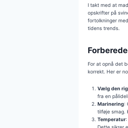
I takt med at mad
opskrifter på svi
fortolkninger med
tidens trends.
Forberedel
For at opnå det b
korrekt. Her er no
Vælg den ri
fra en pålidel
Marinering
:
tilføje smag.
Temperatur
Dette sikrer 