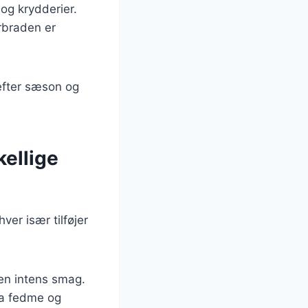
og krydderier.
ørbraden er
 efter sæson og
kellige
er især tilføjer
 en intens smag.
ra fedme og