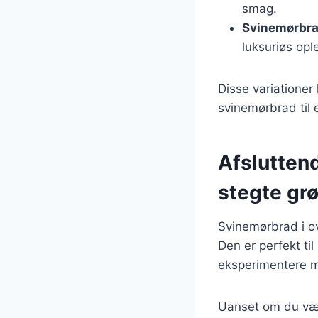
smag.
Svinemørbra
luksuriøs opl
Disse variationer
svinemørbrad til e
Afslutten
stegte gr
Svinemørbrad i o
Den er perfekt ti
eksperimentere me
Uanset om du væl