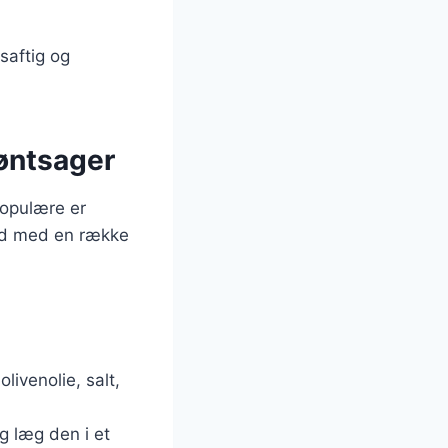
saftig og
øntsager
populære er
ød med en række
livenolie, salt,
g læg den i et