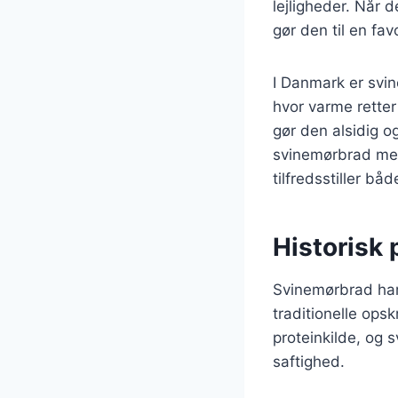
lejligheder. Når 
gør den til en fa
I Danmark er svi
hvor varme retter
gør den alsidig o
svinemørbrad med
tilfredsstiller bå
Historisk 
Svinemørbrad har 
traditionelle opsk
proteinkilde, og 
saftighed.