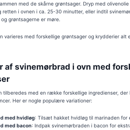
sammen med de skårne grøntsager. Dryp med olivenolie 
g retten i ovnen i ca. 25-30 minutter, eller indtil svinem
og grøntsagerne er møre.
n varieres med forskellige grøntsager og krydderier alt
r af svinemørbrad i ovn med fors
ser
tilberedes med en række forskellige ingredienser, der hv
cer. Her er nogle populære variationer:
d med hvidløg
: Tilsæt hakket hvidløg til marinaden for
ad med bacon
: Indpak svinemørbraden i bacon for ekst