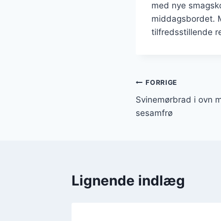
med nye smagskom
middagsbordet. M
tilfredsstillende 
Indlægsnavi
FORRIGE
Svinemørbrad i ovn 
sesamfrø
Lignende indlæg