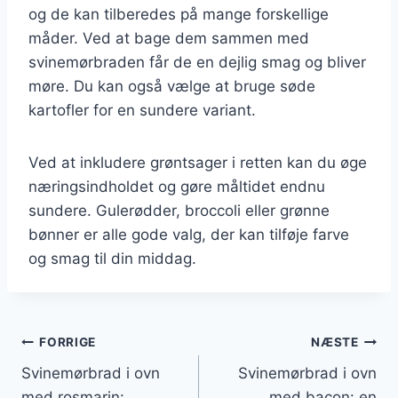
og de kan tilberedes på mange forskellige
måder. Ved at bage dem sammen med
svinemørbraden får de en dejlig smag og bliver
møre. Du kan også vælge at bruge søde
kartofler for en sundere variant.
Ved at inkludere grøntsager i retten kan du øge
næringsindholdet og gøre måltidet endnu
sundere. Gulerødder, broccoli eller grønne
bønner er alle gode valg, der kan tilføje farve
og smag til din middag.
Indlægsnavigation
FORRIGE
NÆSTE
Svinemørbrad i ovn
Svinemørbrad i ovn
med rosmarin:
med bacon: en