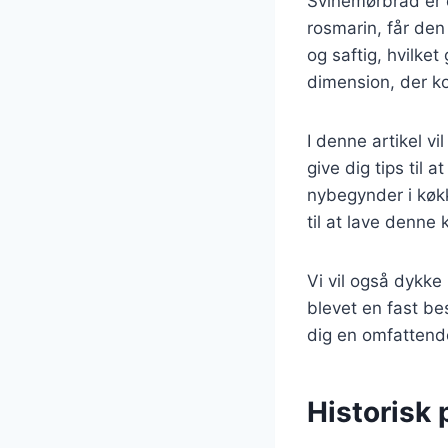
Svinemørbrad er 
rosmarin, får de
og saftig, hvilket
dimension, der k
I denne artikel v
give dig tips til
nybegynder i køkke
til at lave denne 
Vi vil også dykk
blevet en fast be
dig en omfattende
Historisk 