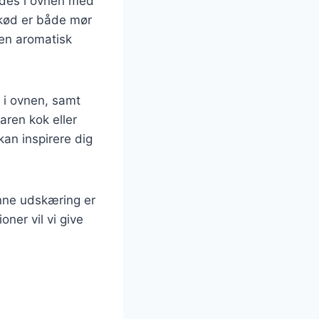
edes i ovnen med
ekød er både mør
r en aromatisk
d i ovnen, samt
aren kok eller
kan inspirere dig
enne udskæring er
ner vil vi give