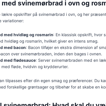
r med svinemørbrad i ovn og ros
lækre opskrifter på svinemørbrad i ovn, og her præsente
 variationer:
d med hvidløg og rosmarin
: En klassisk opskrift, hvo
 hvidløg og rosmarin, hvilket giver en intens smag.
ad med bacon
: Bacon tilføjer en ekstra dimension af sma
bacon over svinemørbraden, inden den bages i ovnen.
d med flødesauce
: Server svinemørbraden med en læk
 med fløde, hvidvin og krydderurter.
kan tilpasses efter din egen smag og præferencer. Du k
d forskellige grøntsager og tilbehør for at skabe en k
il svinemørbrad: Hvad skal du v