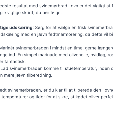
edste resultat med svinemørbrad i ovn er det vigtigt at
gle vigtige skridt, du bør følge:
gtige udskæring
: Sørg for at vælge en frisk svinemørbrad
udskæring med en jævn fedtmarmorering, da dette vil bi
 Marinér svinemørbraden i mindst en time, gerne længere
ge ind. En simpel marinade med olivenolie, hvidløg, ros
r fantastisk.
: Lad svinemørbraden komme til stuetemperatur, inden d
en mere jævn tilberedning.
dt svinemørbraden, er du klar til at tilberede den i ovne
e temperaturer og tider for at sikre, at kødet bliver perfek