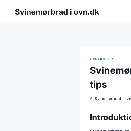
Fortsæt
Svinemørbrad i ovn.dk
til
indhold
OPSKRIFTER
Svinemør
tips
Af
Svinemørbrad i ov
Introdukti