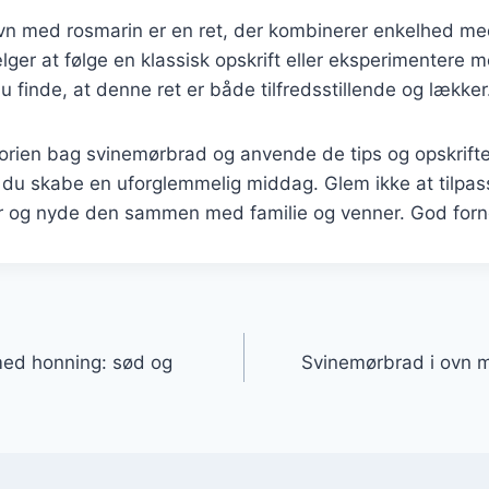
vn med rosmarin er en ret, der kombinerer enkelhed m
er at følge en klassisk opskrift eller eksperimentere 
du finde, at denne ret er både tilfredsstillende og lækker
torien bag svinemørbrad og anvende de tips og opskrifter
du skabe en uforglemmelig middag. Glem ikke at tilpasse
 og nyde den sammen med familie og venner. God fornø
gation
med honning: sød og
Svinemørbrad i ovn m