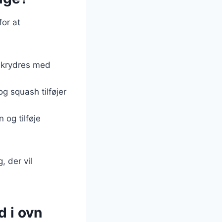
for at
n krydres med
g squash tilføjer
 og tilføje
, der vil
d i ovn