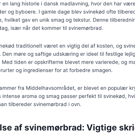
en lang historie i dansk madlavning, hvor den har været
r og byboere. I gamle dage blev svinekød ofte tilberedt
, hvilket gav en unik smag og tekstur. Denne tilberedn
dag, især når det kommer til svinemørbrad.
nekød traditionelt været en vigtig del af kosten, og svi
 Den møre og saftige udskæring er ideel til festlige lej
r. Med tiden er opskrifterne blevet mere varierede, og ma
erurter og ingredienser for at forbedre smagen.
ammer fra Middelhavsområdet, er blevet en populær kr
intense aroma og smag passer perfekt til svinekød, hvilk
man tilbereder svinemørbrad i ovn.
se af svinemørbrad: Vigtige skri