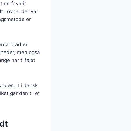
 en favorit
 i ovne, der var
ingsmetode er
nemørbrad er
ligheder, men også
nge har tilføjet
ydderurt i dansk
et gør den til et
dt