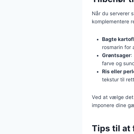
Når du serverer sv
komplementere re
Bagte kartof
rosmarin for
Grøntsager
:
farve og sund
Ris eller per
tekstur til ret
Ved at vælge det 
imponere dine gæ
Tips til a