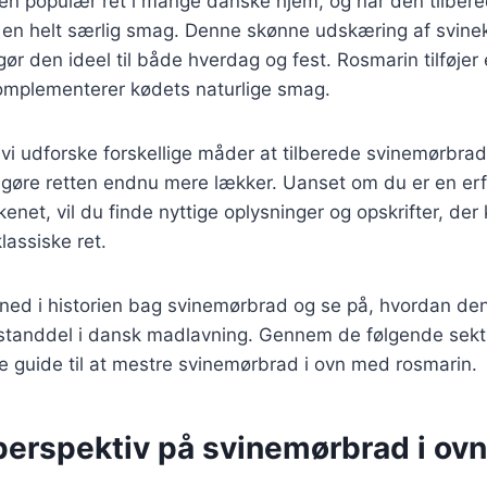
en populær ret i mange danske hjem, og når den tilber
n en helt særlig smag. Denne skønne udskæring af svin
 gør den ideel til både hverdag og fest. Rosmarin tilføje
omplementerer kødets naturlige smag.
il vi udforske forskellige måder at tilberede svinemørbra
 at gøre retten endnu mere lækker. Uanset om du er en erf
net, vil du finde nyttige oplysninger og opskrifter, der 
klassiske ret.
e ned i historien bag svinemørbrad og se på, hvordan d
standdel i dansk madlavning. Gennem de følgende sektio
 guide til at mestre svinemørbrad i ovn med rosmarin.
perspektiv på svinemørbrad i ovn