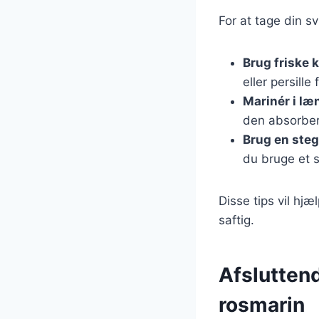
For at tage din s
Brug friske 
eller persille
Marinér i læ
den absorber
Brug en ste
du bruge et s
Disse tips vil h
saftig.
Afslutten
rosmarin