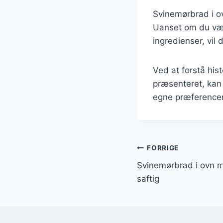
Svinemørbrad i o
Uanset om du vælg
ingredienser, vil 
Ved at forstå his
præsenteret, kan 
egne præferencer
Indlægsnavi
FORRIGE
Svinemørbrad i ovn 
saftig