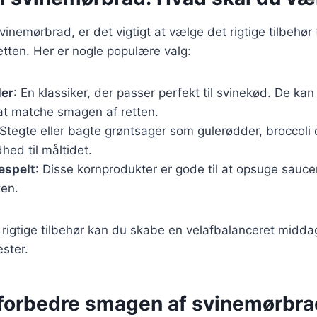
inemørbrad, er det vigtigt at vælge det rigtige tilbehør 
tten. Her er nogle populære valg:
ler
: En klassiker, der passer perfekt til svinekød. De ka
 at matche smagen af retten.
 Stegte eller bagte grøntsager som gulerødder, broccoli o
hed til måltidet.
lespelt
: Disse kornprodukter er gode til at opsuge saucen
ten.
rigtige tilbehør kan du skabe en velafbalanceret middag
ster.
t forbedre smagen af svinemørbra