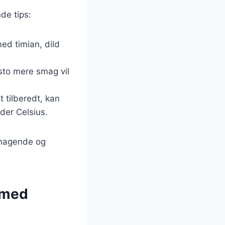
de tips:
ed timian, dild
sto mere smag vil
t tilberedt, kan
der Celsius.
smagende og
 med