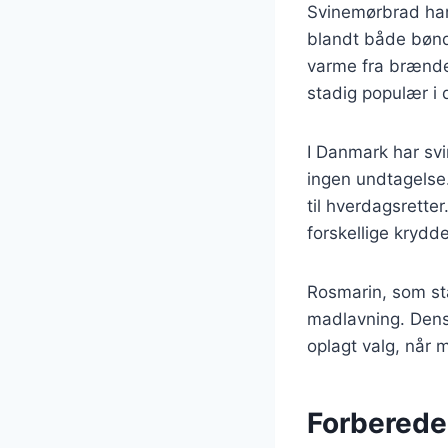
Svinemørbrad har 
blandt både bønde
varme fra brænde
stadig populær i 
I Danmark har svi
ingen undtagelse.
til hverdagsrette
forskellige krydd
Rosmarin, som st
madlavning. Dens 
oplagt valg, når 
Forberedel