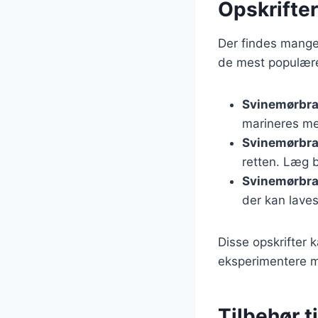
Opskrifte
Der findes mange 
de mest populære
Svinemørbra
marineres med
Svinemørbr
retten. Læg 
Svinemørbra
der kan laves
Disse opskrifter 
eksperimentere me
Tilbehør t