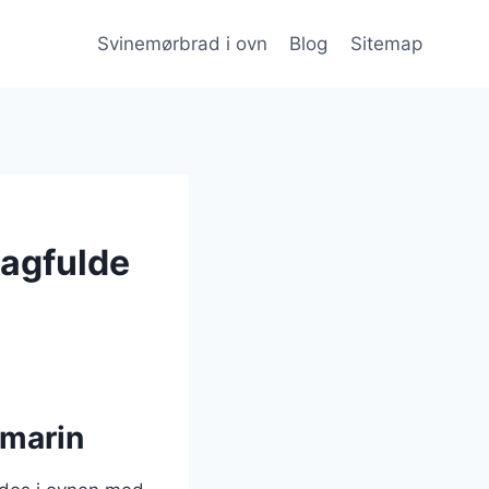
Svinemørbrad i ovn
Blog
Sitemap
magfulde
smarin