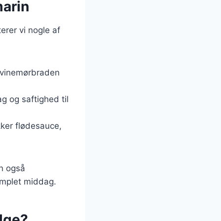
marin
rer vi nogle af
r svinemørbraden
g og saftighed til
ker flødesauce,
an også
omplet middag.
ælge?