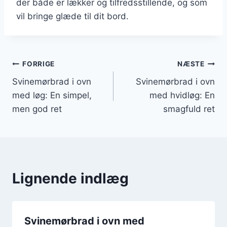
der både er lækker og tilfredsstillende, og som
vil bringe glæde til dit bord.
Indlægsnavigation
FORRIGE
NÆSTE
Svinemørbrad i ovn
Svinemørbrad i ovn
med løg: En simpel,
med hvidløg: En
men god ret
smagfuld ret
Lignende indlæg
Svinemørbrad i ovn med