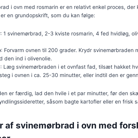
rad i ovn med rosmarin er en relativt enkel proces, der
 er en grundopskrift, som du kan følge:
r
: 1 svinemørbrad, 2-3 kviste rosmarin, 4 fed hvidløg, oli
e
: Forvarm ovnen til 200 grader. Krydr svinemørbraden 
d den ind i olivenolie.
g
: Læg svinemørbraden i et ovnfast fad, tilsæt hakket hv
steg i ovnen i ca. 25-30 minutter, eller indtil den er ge
n er færdig, lad den hvile i et par minutter, før den skæ
ndlingssideretter, såsom bagte kartofler eller en frisk s
r af svinemørbrad i ovn med fors