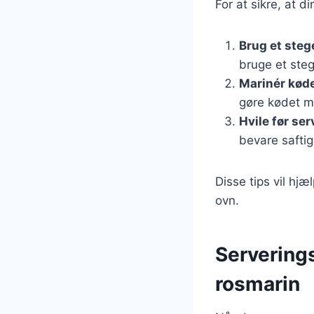
For at sikre, at d
Brug et ste
bruge et ste
Marinér kød
gøre kødet m
Hvile før ser
bevare safti
Disse tips vil hj
ovn.
Serverings
rosmarin