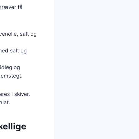
 kræver få
venolie, salt og
med salt og
idløg og
nnemstegt.
res i skiver.
alat.
kellige