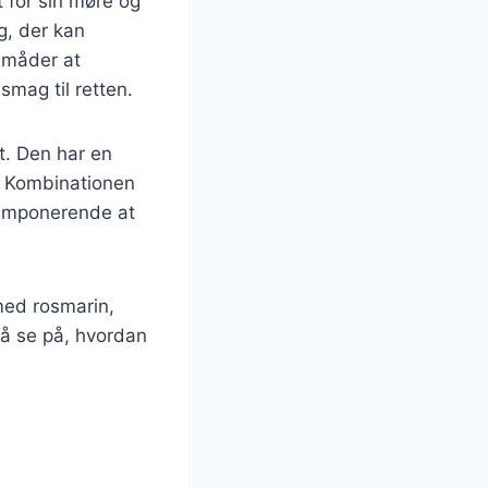
 for sin møre og
g, der kan
e måder at
smag til retten.
t. Den har en
. Kombinationen
 imponerende at
 med rosmarin,
gså se på, hvordan