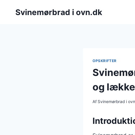
Fortsæt
Svinemørbrad i ovn.dk
til
indhold
OPSKRIFTER
Svinemør
og lække
Af
Svinemørbrad i ov
Introdukti