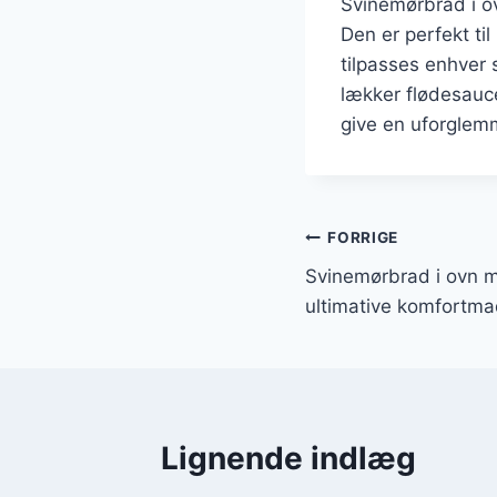
Svinemørbrad i o
Den er perfekt ti
tilpasses enhver
lækker flødesauc
give en uforglem
Indlægsnavi
FORRIGE
Svinemørbrad i ovn m
ultimative komfortm
Lignende indlæg