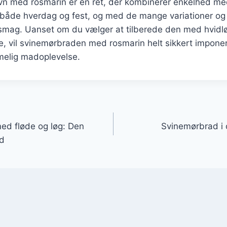
vn med rosmarin er en ret, der kombinerer enkelhed m
l både hverdag og fest, og med de mange variationer og
 smag. Uanset om du vælger at tilberede den med hvidlø
e, vil svinemørbraden med rosmarin helt sikkert impone
melig madoplevelse.
gation
ed fløde og løg: Den
Svinemørbrad i 
ad