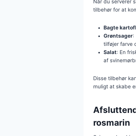
Når du serverer s
tilbehør for at k
Bagte kartof
Grøntsager
:
tilføjer farve
Salat
: En fri
af svinemørb
Disse tilbehør ka
muligt at skabe 
Afslutten
rosmarin