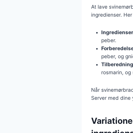
At lave svinemørb
ingredienser. Her
Ingrediense
peber.
Forberedels
peber, og gni
Tilberednin
rosmarin, og 
Når svinemørbrade
Server med dine y
Variatione