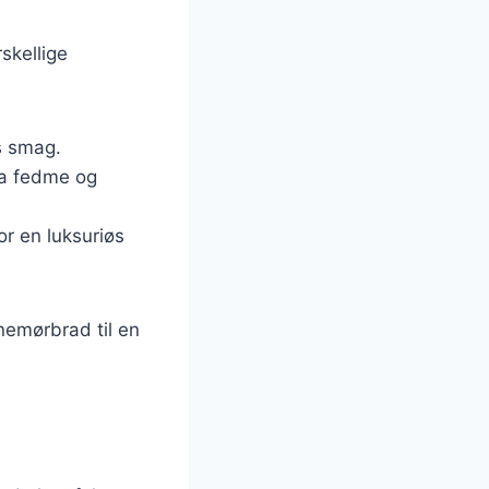
skellige
s smag.
ra fedme og
r en luksuriøs
inemørbrad til en