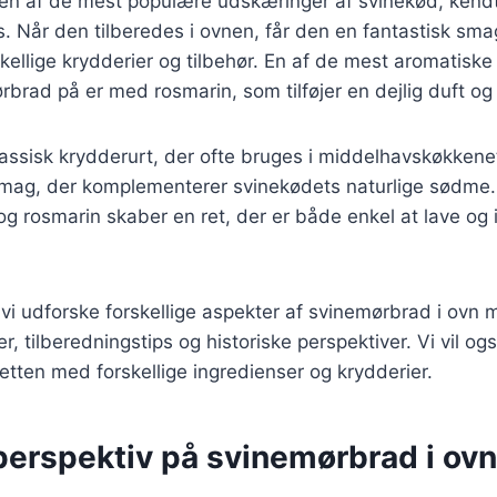
en af de mest populære udskæringer af svinekød, kendt
s. Når den tilberedes i ovnen, får den en fantastisk sma
kellige krydderier og tilbehør. En af de mest aromatisk
rbrad på er med rosmarin, som tilføjer en dejlig duft og 
assisk krydderurt, der ofte bruges i middelhavskøkkene
smag, der komplementerer svinekødets naturlige sødme
g rosmarin skaber en ret, der er både enkel at lave og
il vi udforske forskellige aspekter af svinemørbrad i ovn
r, tilberedningstips og historiske perspektiver. Vi vil o
etten med forskellige ingredienser og krydderier.
perspektiv på svinemørbrad i ovn