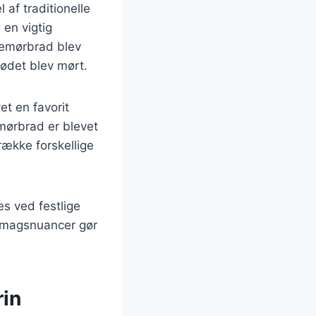
af traditionelle
 en vigtig
inemørbrad blev
kødet blev mørt.
et en favorit
mørbrad er blevet
ække forskellige
es ved festlige
 smagsnuancer gør
rin