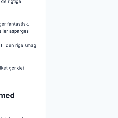
de rigtige
ger fantastisk.
eller asparges
 til den rige smag
lket gør det
 med