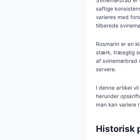
Svinemørbrad er 
saftige konsisten
varieres med fors
tilberede svinemø
Rosmarin er en kl
stærk, træagtig 
af svinemørbrad o
servere.
I denne artikel v
herunder opskrifte
man kan variere r
Historisk 