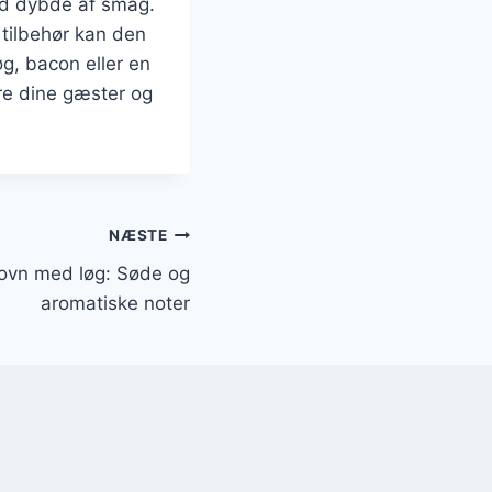
ed dybde af smag.
 tilbehør kan den
g, bacon eller en
re dine gæster og
NÆSTE
ovn med løg: Søde og
aromatiske noter