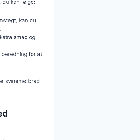
, du kan følge:
emstegt, kan du
.
 ekstra smag og
ilberedning for at
der svinemørbrad i
ed