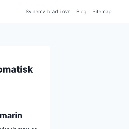
Svinemørbrad i ovn
Blog
Sitemap
omatisk
smarin