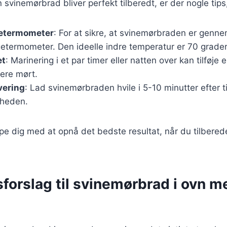
in svinemørbrad bliver perfekt tilberedt, er der nogle tips
getermometer
: For at sikre, at svinemørbraden er genn
getermometer. Den ideelle indre temperatur er 70 grader
et
: Marinering i et par timer eller natten over kan tilføje
ere mørt.
vering
: Lad svinemørbraden hvile i 5-10 minutter efter t
gheden.
ælpe dig med at opnå det bedste resultat, når du tilbere
forslag til svinemørbrad i ovn m