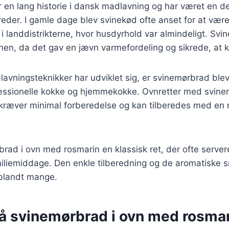
en lang historie i dansk madlavning og har været en del 
reder. I gamle dage blev svinekød ofte anset for at være
r i landdistrikterne, hvor husdyrhold var almindeligt. Sv
ovnen, da det gav en jævn varmefordeling og sikrede, at 
lavningsteknikker har udviklet sig, er svinemørbrad blev
essionelle kokke og hjemmekokke. Ovnretter med svine
kræver minimal forberedelse og kan tilberedes med en r
brad i ovn med rosmarin en klassisk ret, der ofte server
amiliemiddage. Den enkle tilberedning og de aromatiske
t blandt mange.
på svinemørbrad i ovn med rosma