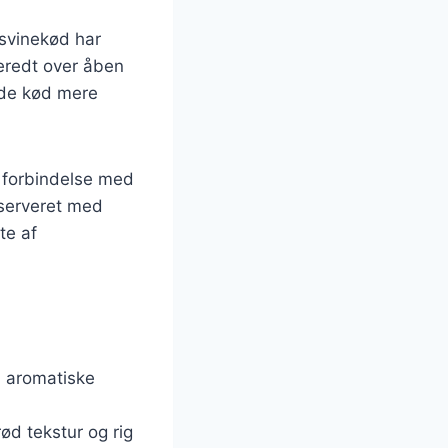
 svinekød har
beredt over åben
rede kød mere
i forbindelse med
 serveret med
te af
n aromatiske
rød tekstur og rig