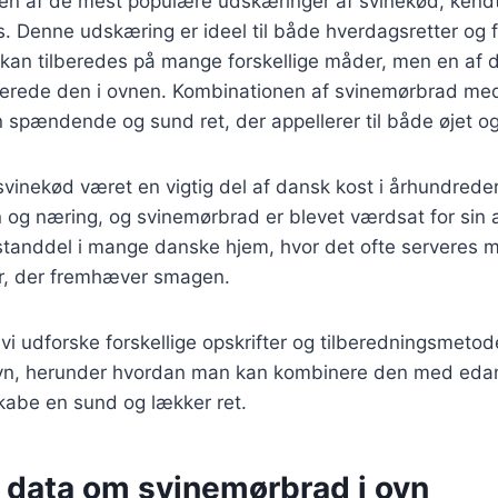
en af de mest populære udskæringer af svinekød, kendt
s. Denne udskæring er ideel til både hverdagsretter og f
 kan tilberedes på mange forskellige måder, men en af 
lberede den i ovnen. Kombinationen af svinemørbrad 
 spændende og sund ret, der appellerer til både øjet o
 svinekød været en vigtig del af dansk kost i århundrede
ein og næring, og svinemørbrad er blevet værdsat for sin 
standdel i mange danske hjem, hvor det ofte serveres m
er, der fremhæver smagen.
l vi udforske forskellige opskrifter og tilberedningsmetod
ovn, herunder hvordan man kan kombinere den med ed
kabe en sund og lækker ret.
e data om svinemørbrad i ovn