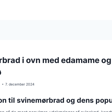
rbrad i ovn med edamame og
ø
n
7. december 2024
on til svinemørbrad og dens popu