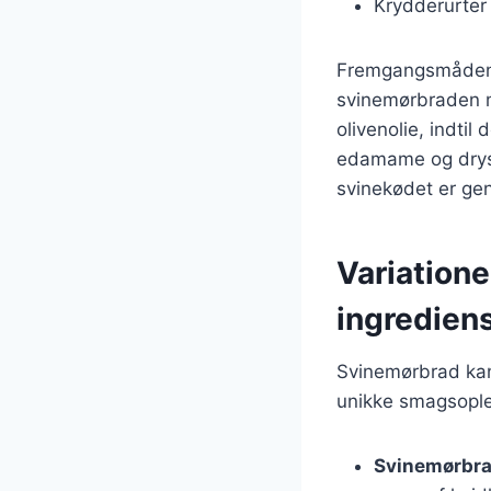
Krydderurter 
Fremgangsmåden e
svinemørbraden m
olivenolie, indtil
edamame og drys s
svinekødet er ge
Variatione
ingredien
Svinemørbrad kan 
unikke smagsoplev
Svinemørbra