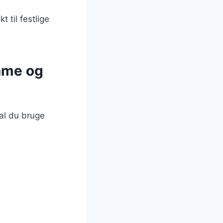
t til festlige
ame og
al du bruge