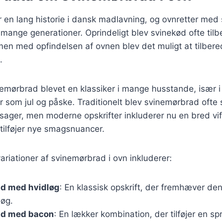
 en lang historie i dansk madlavning, og ovnretter med
mange generationer. Oprindeligt blev svinekød ofte til
r, men med opfindelsen af ovnen blev det muligt at tilbe
.
nemørbrad blevet en klassiker i mange husstande, især 
der som jul og påske. Traditionelt blev svinemørbrad ofte
tsager, men moderne opskrifter inkluderer nu en bred vif
 tilføjer nye smagsnuancer.
riationer af svinemørbrad i ovn inkluderer:
d med hvidløg
: En klassisk opskrift, der fremhæver de
løg.
ad med bacon
: En lækker kombination, der tilføjer en sp