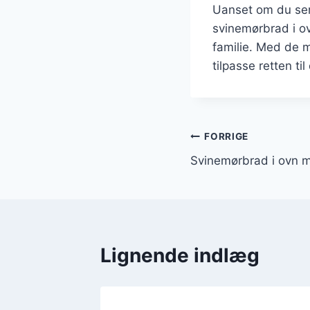
Uanset om du serv
svinemørbrad i o
familie. Med de m
tilpasse retten t
Indlægsnavi
FORRIGE
Svinemørbrad i ovn 
Lignende indlæg