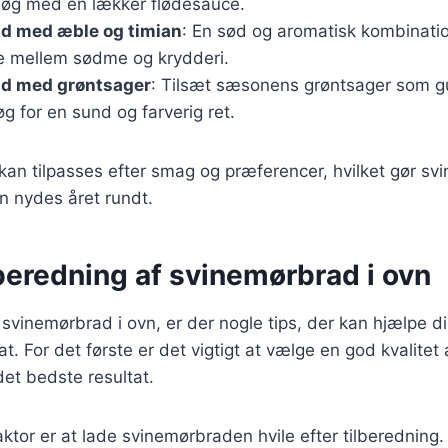
løg med en lækker flødesauce.
d med æble og timian
: En sød og aromatisk kombinatio
ce mellem sødme og krydderi.
d med grøntsager
: Tilsæt sæsonens grøntsager som g
øg for en sund og farverig ret.
 kan tilpasses efter smag og præferencer, hvilket gør sv
an nydes året rundt.
ilberedning af svinemørbrad i ovn
 svinemørbrad i ovn, er der nogle tips, der kan hjælpe 
t. For det første er det vigtigt at vælge en god kvalitet 
 det bedste resultat.
ktor er at lade svinemørbraden hvile efter tilberedning. 