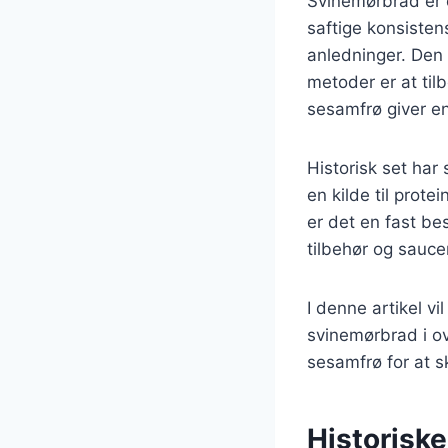
Svinemørbrad er 
saftige konsisten
anledninger. Den
metoder er at ti
sesamfrø giver en
Historisk set har
en kilde til prot
er det en fast be
tilbehør og sauc
I denne artikel vi
svinemørbrad i 
sesamfrø for at s
Historisk