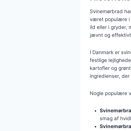
Svinemørbrad har
været populære i 
ild eller i gryde
jævnt og effektivt
I Danmark er svi
festlige lejlighe
kartofler og grøn
ingredienser, der
Nogle populære va
Svinemørbra
smag af hvid
Svinemørbr