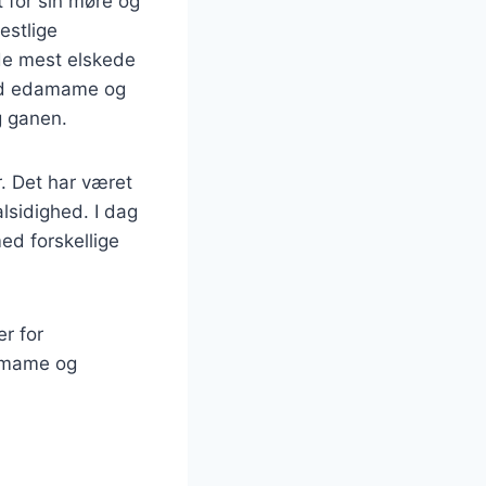
 for sin møre og
estlige
de mest elskede
med edamame og
g ganen.
r. Det har været
alsidighed. I dag
ed forskellige
er for
amame og