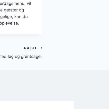
verdagsmenu, vil
ne gæster og
gelige, kan du
oplevelse.
NÆSTE
med løg og grøntsager