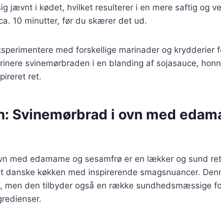
ig jævnt i kødet, hvilket resulterer i en mere saftig og 
 ca. 10 minutter, før du skærer det ud.
sperimentere med forskellige marinader og krydderier for
rinere svinemørbraden i en blanding af sojasauce, honn
pireret ret.
n: Svinemørbrad i ovn med eda
vn med edamame og sesamfrø er en lækker og sund ret
et danske køkken med inspirerende smagsnuancer. Denne
, men den tilbyder også en række sundhedsmæssige fo
gredienser.