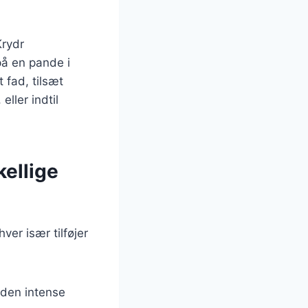
Krydr
å en pande i
 fad, tilsæt
ller indtil
kellige
er især tilføjer
 den intense