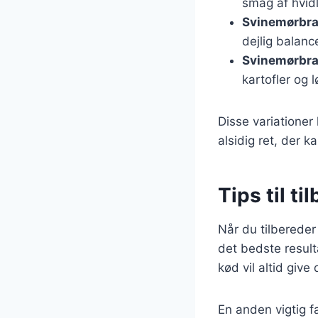
smag af hvid
Svinemørbra
dejlig balan
Svinemørbra
kartofler og l
Disse variationer
alsidig ret, der k
Tips til t
Når du tilbereder
det bedste resulta
kød vil altid give
En anden vigtig fa