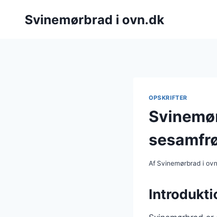
Fortsæt
Svinemørbrad i ovn.dk
til
indhold
OPSKRIFTER
Svinemø
sesamfr
Af
Svinemørbrad i ov
Introdukti