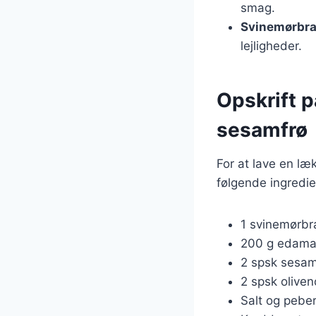
smag.
Svinemørbra
lejligheder.
Opskrift 
sesamfrø
For at lave en l
følgende ingredie
1 svinemørbr
200 g edamame
2 spsk sesam
2 spsk oliven
Salt og pebe