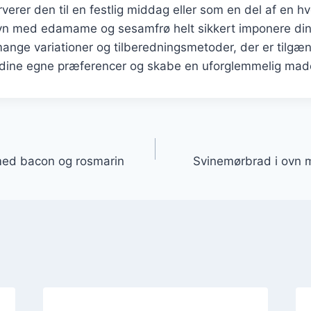
erer den til en festlig middag eller som en del af en h
vn med edamame og sesamfrø helt sikkert imponere di
ange variationer og tilberedningsmetoder, der er tilgæn
il dine egne præferencer og skabe en uforglemmelig mad
gation
med bacon og rosmarin
Svinemørbrad i ovn 