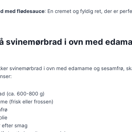
d med flødesauce
: En cremet og fyldig ret, der er perfek
på svinemørbrad i ovn med edam
ækker svinemørbrad i ovn med edamame og sesamfrø, sk
nser:
ad (ca. 600-800 g)
 (frisk eller frossen)
frø
olie
r efter smag