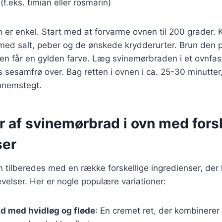
(f.eks. timian eller rosmarin)
r enkel. Start med at forvarme ovnen til 200 grader. 
ed salt, peber og de ønskede krydderurter. Brun den p
 den får en gylden farve. Læg svinemørbraden i et ovnfast
esamfrø over. Bag retten i ovnen i ca. 25-30 minutter, e
nnemstegt.
r af svinemørbrad i ovn med fors
ser
tilberedes med en række forskellige ingredienser, der hv
elser. Her er nogle populære variationer:
d med hvidløg og fløde
: En cremet ret, der kombinerer