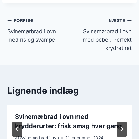
Indlægsnavigation
FORRIGE
NÆSTE
Svinemørbrad i ovn
Svinemørbrad i ovn
med ris og svampe
med peber: Perfekt
krydret ret
Lignende indlæg
Svinemørbrad i ovn med
krydderurter: frisk smag hver gang
Af
Svinemørbrad i ovn
21. december 2024