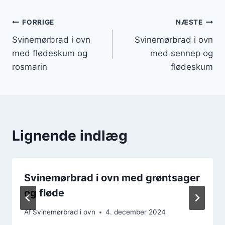
Indlægsnavigation
FORRIGE
NÆSTE
Svinemørbrad i ovn
Svinemørbrad i ovn
med flødeskum og
med sennep og
rosmarin
flødeskum
Lignende indlæg
Svinemørbrad i ovn med grøntsager
og fløde
Af
Svinemørbrad i ovn
4. december 2024