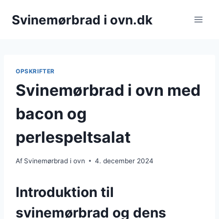
Fortsæt
Svinemørbrad i ovn.dk
til
indhold
OPSKRIFTER
Svinemørbrad i ovn med
bacon og
perlespeltsalat
Af
Svinemørbrad i ovn
4. december 2024
Introduktion til
svinemørbrad og dens