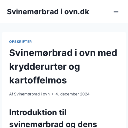
Fortsæt
Svinemørbrad i ovn.dk
til
indhold
OPSKRIFTER
Svinemørbrad i ovn med
krydderurter og
kartoffelmos
Af
Svinemørbrad i ovn
4. december 2024
Introduktion til
svinemørbrad og dens