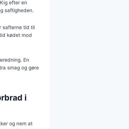
 Kig efter en
g saftigheden.
 safterne tid til
altid kødet mod
beredning. En
stra smag og gøre
rbrad i
kker og nem at