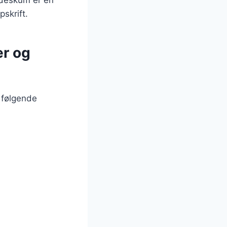
skrift.
er og
 følgende