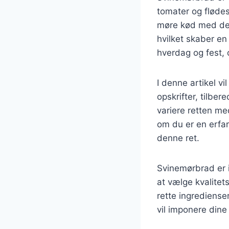
tomater og fløde
møre kød med den
hvilket skaber en
hverdag og fest, 
I denne artikel vi
opskrifter, tilbe
variere retten me
om du er en erfare
denne ret.
Svinemørbrad er i
at vælge kvalitet
rette ingrediense
vil imponere dine