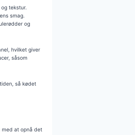
 og tekstur.
tens smag.
ulerødder og
el, hvilket giver
ucer, såsom
stiden, så kødet
ig med at opnå det