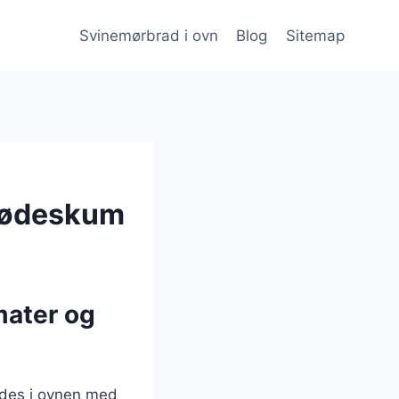
Svinemørbrad i ovn
Blog
Sitemap
flødeskum
mater og
edes i ovnen med