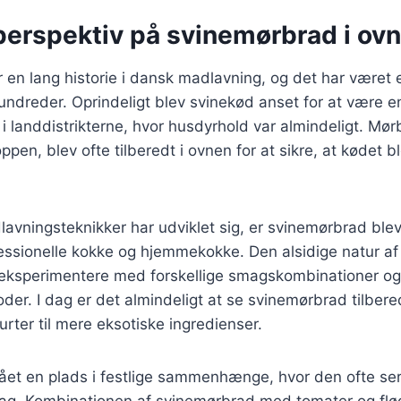
perspektiv på svinemørbrad i ovn
en lang historie i dansk madlavning, og det har været 
undreder. Oprindeligt blev svinekød anset for at være en
r i landdistrikterne, hvor husdyrhold var almindeligt. Mø
ppen, blev ofte tilberedt i ovnen for at sikre, at kødet 
lavningsteknikker har udviklet sig, er svinemørbrad blev
essionelle kokke og hjemmekokke. Den alsidige natur a
t eksperimentere med forskellige smagskombinationer og
der. I dag er det almindeligt at se svinemørbrad tilbere
urter til mere eksotiske ingredienser.
fået en plads i festlige sammenhænge, hvor den ofte se
dag. Kombinationen af svinemørbrad med tomater og fl