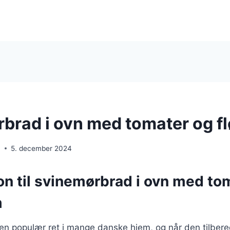
brad i ovn med tomater og 
n
5. december 2024
on til svinemørbrad i ovn med to
m
en populær ret i mange danske hjem, og når den tilber