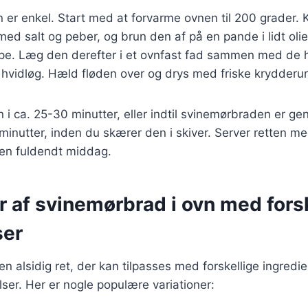
r enkel. Start med at forvarme ovnen til 200 grader. 
d salt og peber, og brun den af på en pande i lidt olie
pe. Læg den derefter i et ovnfast fad sammen med de 
hvidløg. Hæld fløden over og drys med friske krydderur
n i ca. 25-30 minutter, eller indtil svinemørbraden er g
r minutter, inden du skærer den i skiver. Server retten m
r en fuldendt middag.
r af svinemørbrad i ovn med fors
ser
n alsidig ret, der kan tilpasses med forskellige ingredi
er. Her er nogle populære variationer: