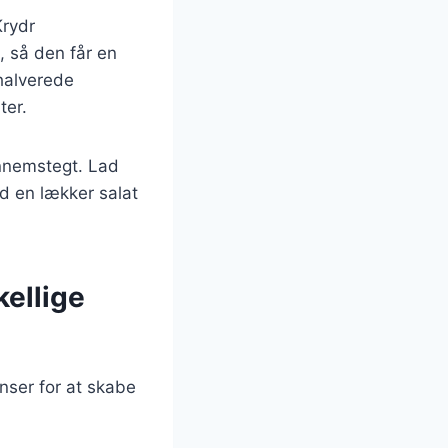
Krydr
, så den får en
halverede
ter.
ennemstegt. Lad
ed en lækker salat
kellige
enser for at skabe