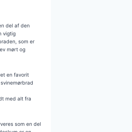
en del af den
 vigtig
rbraden, som er
blev mørt og
et en favorit
f svinemørbrad
dt med alt fra
rveres som en del
ødeskum er en