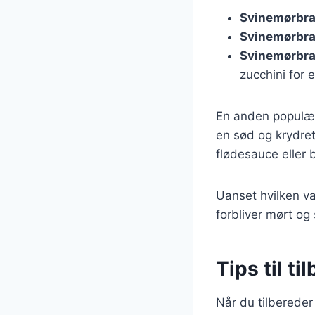
Svinemørbr
Svinemørbra
Svinemørbra
zucchini for 
En anden populær 
en sød og krydre
flødesauce eller b
Uanset hvilken var
forbliver mørt og 
Tips til t
Når du tilbereder