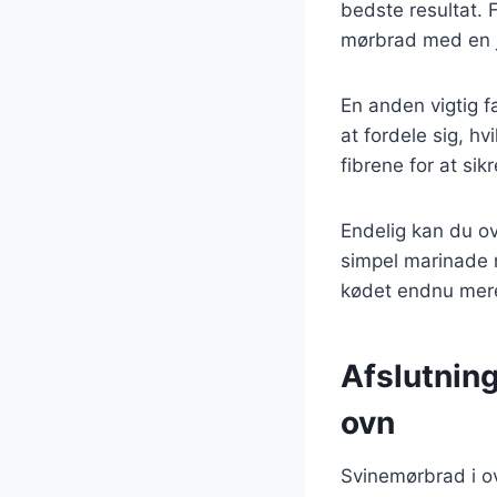
bedste resultat. F
mørbrad med en j
En anden vigtig fa
at fordele sig, hv
fibrene for at sikr
Endelig kan du ov
simpel marinade m
kødet endnu mer
Afslutning
ovn
Svinemørbrad i o