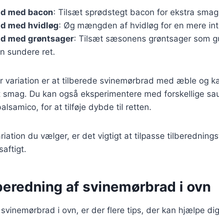
ad med bacon
: Tilsæt sprødstegt bacon for ekstra smag
d med hvidløg
: Øg mængden af hvidløg for en mere in
d med grøntsager
: Tilsæt sæsonens grøntsager som g
en sundere ret.
variation er at tilberede svinemørbrad med æble og kan
t smag. Du kan også eksperimentere med forskellige sa
alsamico, for at tilføje dybde til retten.
iation du vælger, er det vigtigt at tilpasse tilberedning
saftigt.
ilberedning af svinemørbrad i ovn
 svinemørbrad i ovn, er der flere tips, der kan hjælpe d