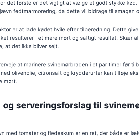
or det første er det vigtigt at vælge et godt stykke kød.
ævn fedtmarmorering, da dette vil bidrage til smagen o
ktor er at lade kødet hvile efter tilberedning. Dette giver
ilket resulterer i et mere mørt og saftigt resultat. Skær 
e, at det ikke bliver sejt.
erveje at marinere svinemørbraden i et par timer før til
ed olivenolie, citronsaft og krydderurter kan tilføje ek
e mørt.
 og serveringsforslag til svinemø
vn med tomater og flødeskum er en ret, der både er læ