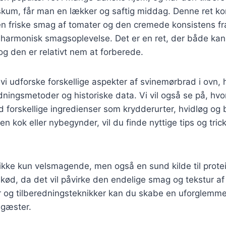
skum, får man en lækker og saftig middag. Denne ret k
 friske smag af tomater og den cremede konsistens fr
 harmonisk smagsoplevelse. Det er en ret, der både kan 
og den er relativt nem at forberede.
l vi udforske forskellige aspekter af svinemørbrad i ovn,
redningsmetoder og historiske data. Vi vil også se på, h
d forskellige ingredienser som krydderurter, hvidløg og
n kok eller nybegynder, vil du finde nyttige tips og trick
kke kun velsmagende, men også en sund kilde til protein
skød, da det vil påvirke den endelige smag og tekstur a
r og tilberedningsteknikker kan du skabe en uforglemme
 gæster.