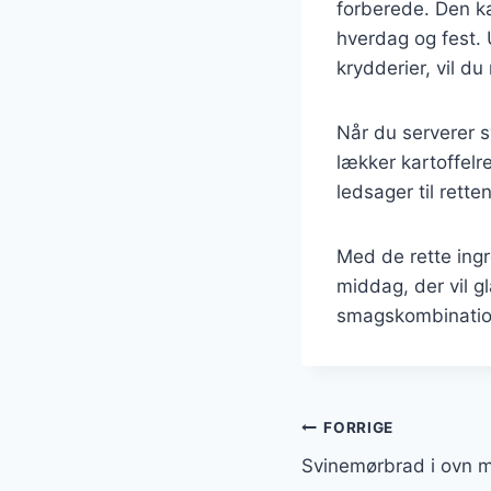
forberede. Den ka
hverdag og fest. 
krydderier, vil d
Når du serverer s
lækker kartoffelr
ledsager til retten
Med de rette ing
middag, der vil g
smagskombinatione
Indlægsnavi
FORRIGE
Svinemørbrad i ovn m