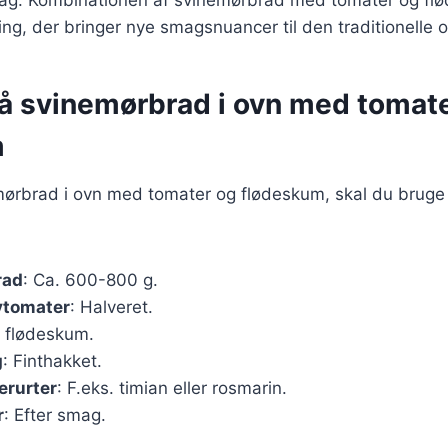
ng, der bringer nye smagsnuancer til den traditionelle op
på svinemørbrad i ovn med tomat
m
emørbrad i ovn med tomater og flødeskum, skal du bruge
rad
: Ca. 600-800 g.
ytomater
: Halveret.
il flødeskum.
g
: Finthakket.
erurter
: F.eks. timian eller rosmarin.
r
: Efter smag.