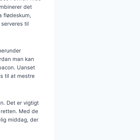
ombinerer det
a flødeskum,
serveres til
 herunder
vordan man kan
 bacon. Uanset
s til at mestre
. Det er vigtigt
f retten. Med de
lig middag, der