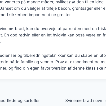
n varieres på mange måder, hvilket gør den til en ideel r
Uanset om du vælger at tilføje bacon, grøntsager eller e
u med sikkerhed imponere dine gæster.
vinemørbrad, kan du overveje at parre den med en frisk 
et. En god rødvin eller en let hvidvin kan også være en
.
redienser og tilberedningsteknikker kan du skabe en uf
læde både familie og venner. Prøv at eksperimentere me
r, og find din egen favoritversion af denne klassiske r
gation
ed fløde og kartofler
Svinemørbrad i ovn m