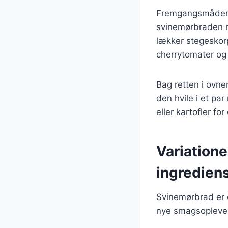
Fremgangsmåden e
svinemørbraden me
lækker stegeskor
cherrytomater og 
Bag retten i ovne
den hvile i et pa
eller kartofler fo
Variatione
ingredien
Svinemørbrad er e
nye smagsoplevels