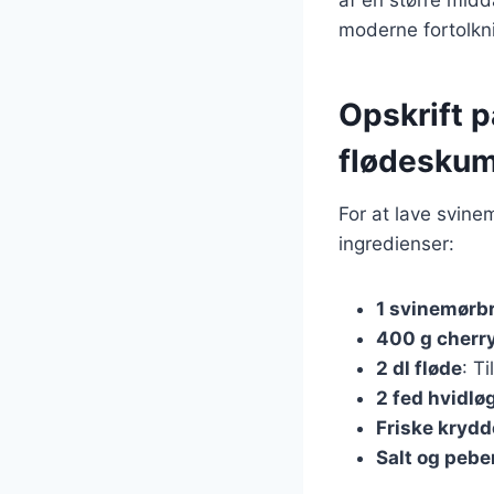
moderne fortolkni
Opskrift 
flødesku
For at lave svin
ingredienser:
1 svinemørb
400 g cherr
2 dl fløde
: T
2 fed hvidlø
Friske krydd
Salt og pebe