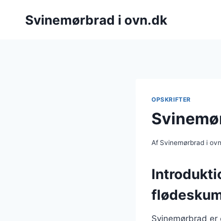
Fortsæt
Svinemørbrad i ovn.dk
til
indhold
OPSKRIFTER
Svinemør
Af
Svinemørbrad i ov
Introdukti
flødesku
Svinemørbrad er 