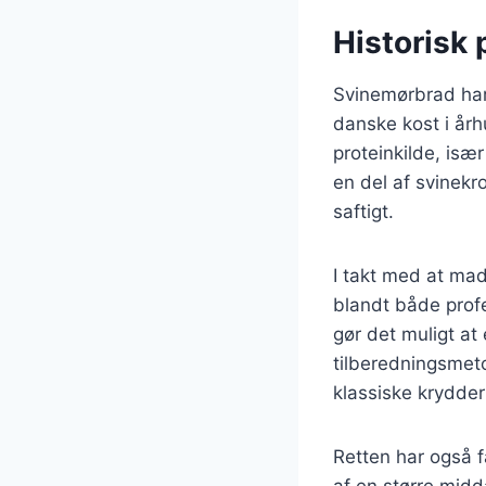
Historisk 
Svinemørbrad har 
danske kost i årh
proteinkilde, isæ
en del af svinekro
saftigt.
I takt med at mad
blandt både prof
gør det muligt a
tilberedningsmeto
klassiske krydder
Retten har også 
af en større mid