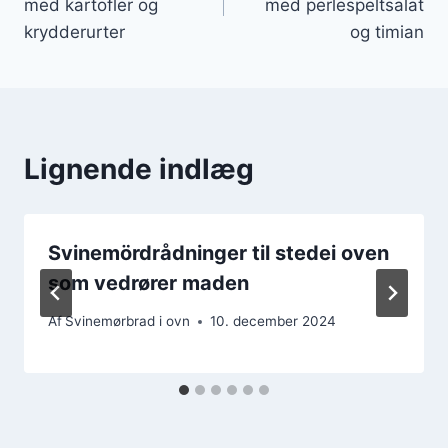
med kartofler og
med perlespeltsalat
krydderurter
og timian
Lignende indlæg
Svinemördrådninger til stedei oven
som vedrører maden
Af
Svinemørbrad i ovn
10. december 2024