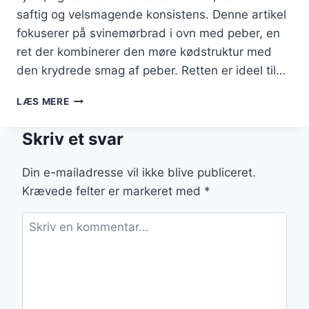
saftig og velsmagende konsistens. Denne artikel
fokuserer på svinemørbrad i ovn med peber, en
ret der kombinerer den møre kødstruktur med
den krydrede smag af peber. Retten er ideel til…
SVINEMØRBRAD
LÆS MERE
I
OVN
Skriv et svar
MED
PEBER:
FOR
Din e-mailadresse vil ikke blive publiceret.
DEN
Krævede felter er markeret med
*
KRYDREDE
SMAG