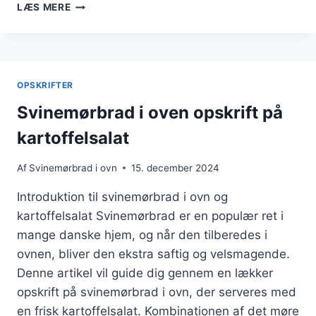
SVINEMØRBRAD
LÆS MERE
I
OVN
MED
PEBER:
FOR
OPSKRIFTER
DEM
DER
Svinemørbrad i oven opskrift på
ELSKER
kartoffelsalat
KRYDDERI
Af
Svinemørbrad i ovn
15. december 2024
Introduktion til svinemørbrad i ovn og
kartoffelsalat Svinemørbrad er en populær ret i
mange danske hjem, og når den tilberedes i
ovnen, bliver den ekstra saftig og velsmagende.
Denne artikel vil guide dig gennem en lækker
opskrift på svinemørbrad i ovn, der serveres med
en frisk kartoffelsalat. Kombinationen af det møre