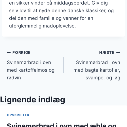
en sikker vinder på middagsbordet. Giv dig
selv lov til at nyde denne danske klassiker, og
del den med familie og venner for en
uforglemmelig madoplevelse.
Indlægsnavigation
FORRIGE
NÆSTE
Svinemørbrad i ovn
Svinemørbrad i ovn
med kartoffelmos og
med bagte kartofler,
rødvin
svampe, og løg
Lignende indlæg
OPSKRIFTER
Svinemørbrad i ovn med æble og