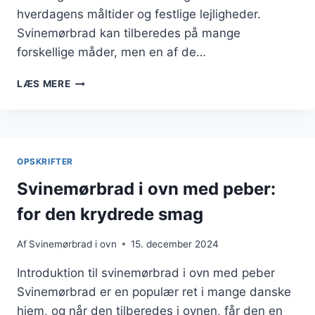
hverdagens måltider og festlige lejligheder.
Svinemørbrad kan tilberedes på mange
forskellige måder, men en af de…
SVINEMØRBRAD
LÆS MERE
I
OVN
MED
GRØNTSAGER
OG
OPSKRIFTER
KARTOFFELSALAT
Svinemørbrad i ovn med peber:
for den krydrede smag
Af
Svinemørbrad i ovn
15. december 2024
Introduktion til svinemørbrad i ovn med peber
Svinemørbrad er en populær ret i mange danske
hjem, og når den tilberedes i ovnen, får den en