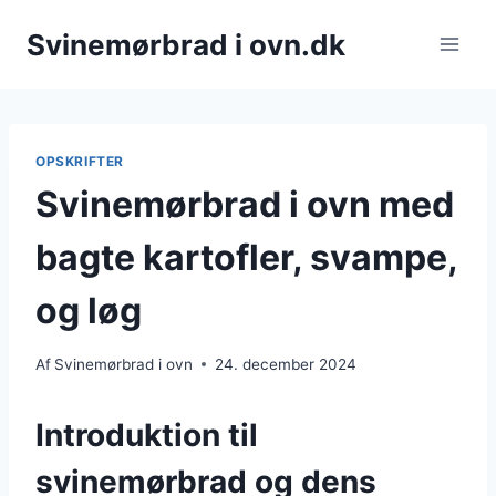
Fortsæt
Svinemørbrad i ovn.dk
til
indhold
OPSKRIFTER
Svinemørbrad i ovn med
bagte kartofler, svampe,
og løg
Af
Svinemørbrad i ovn
24. december 2024
Introduktion til
svinemørbrad og dens