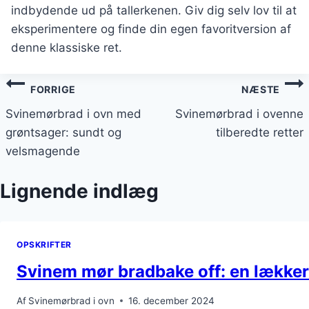
indbydende ud på tallerkenen. Giv dig selv lov til at
eksperimentere og finde din egen favoritversion af
denne klassiske ret.
Indlægsnavigation
FORRIGE
NÆSTE
Svinemørbrad i ovn med
Svinemørbrad i ovenne
grøntsager: sundt og
tilberedte retter
velsmagende
Lignende indlæg
OPSKRIFTER
Svinem mør bradbake off: en lække
Af
Svinemørbrad i ovn
16. december 2024