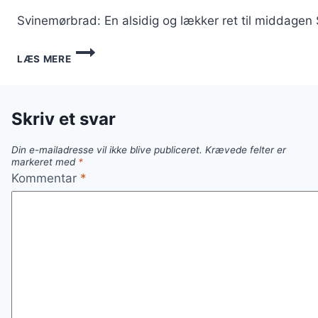
Svinemørbrad: En alsidig og lækker ret til middagen
SVINEM
LÆS MERE
MØR
BRADBAKE
OFF:
EN
Skriv et svar
LÆKKER
MIDDAG
Din e-mailadresse vil ikke blive publiceret.
Krævede felter er
markeret med
*
Kommentar
*