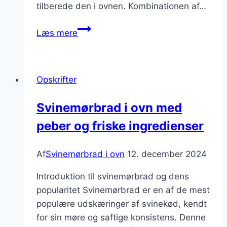
tilberede den i ovnen. Kombinationen af…
Svinemørbrad
Læs mere
i
ovn
med
Opskrifter
kartoffelmos
og
Svinemørbrad i ovn med
flødeskum
peber og friske ingredienser
Af
Svinemørbrad i ovn
12. december 2024
Introduktion til svinemørbrad og dens
popularitet Svinemørbrad er en af de mest
populære udskæringer af svinekød, kendt
for sin møre og saftige konsistens. Denne