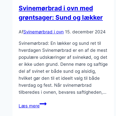
og
Svinemørbrad i ovn med
bacon
grøntsager: Sund og lækker
Af
Svinemørbrad i ovn
15. december 2024
Svinemørbrad: En lækker og sund ret til
hverdagen Svinemørbrad er en af de mest
populære udskæringer af svinekød, og det
er ikke uden grund. Denne møre og saftige
del af svinet er både sund og alsidig,
hvilket gør den til et ideelt valg til både
hverdag og fest. Når svinemørbrad
tilberedes i ovnen, bevares saftigheden,…
Svinemørbrad
Læs mere
i