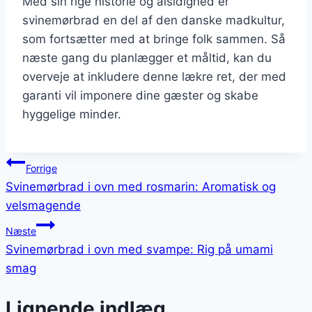
Med sin rige historie og alsidighed er
svinemørbrad en del af den danske madkultur,
som fortsætter med at bringe folk sammen. Så
næste gang du planlægger et måltid, kan du
overveje at inkludere denne lækre ret, der med
garanti vil imponere dine gæster og skabe
hyggelige minder.
Indlægsnavigation
Forrige
Svinemørbrad i ovn med rosmarin: Aromatisk og
velsmagende
Næste
Svinemørbrad i ovn med svampe: Rig på umami
smag
Lignende indlæg