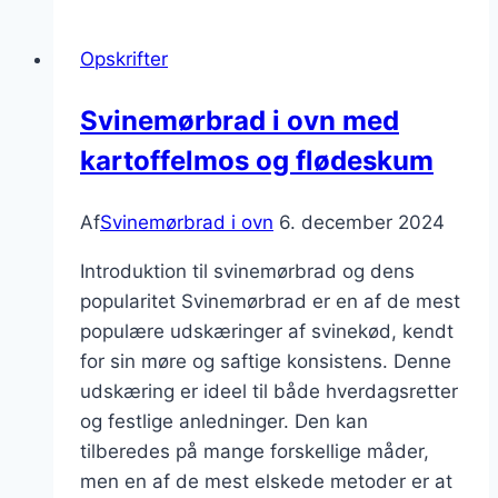
ovn
med
Opskrifter
grøntsager:
Sund
Svinemørbrad i ovn med
og
kartoffelmos og flødeskum
lækker
Af
Svinemørbrad i ovn
6. december 2024
Introduktion til svinemørbrad og dens
popularitet Svinemørbrad er en af de mest
populære udskæringer af svinekød, kendt
for sin møre og saftige konsistens. Denne
udskæring er ideel til både hverdagsretter
og festlige anledninger. Den kan
tilberedes på mange forskellige måder,
men en af de mest elskede metoder er at