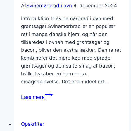
Af
Svinemørbrad i ovn
4. december 2024
Introduktion til svinemørbrad i ovn med
grøntsager Svinemørbrad er en populær
ret i mange danske hjem, og når den
tilberedes i ovnen med grøntsager og
bacon, bliver den ekstra lækker. Denne ret
kombinerer det møre kød med sprøde
grøntsager og den salte smag af bacon,
hvilket skaber en harmonisk
smagsoplevelse. Det er en ideel ret…
Svinemørbrad
Læs mere
i
ovn
med
Opskrifter
grøntsager