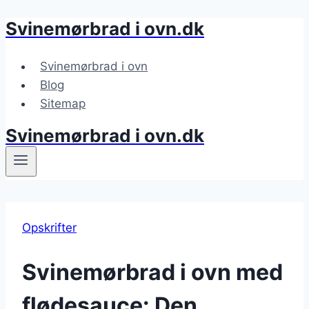
Svinemørbrad i ovn.dk
Fortsæt
til
indhold
Svinemørbrad i ovn
Blog
Sitemap
Svinemørbrad i ovn.dk
Opskrifter
Svinemørbrad i ovn med
flødesauce: Den