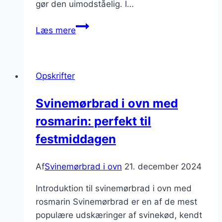
gør den uimodståelig. I…
Svinemørbrad
Læs mere
i
ovn
med
Opskrifter
bagte
kartofler
Svinemørbrad i ovn med
og
rosmarin: perfekt til
bønner
festmiddagen
Af
Svinemørbrad i ovn
21. december 2024
Introduktion til svinemørbrad i ovn med
rosmarin Svinemørbrad er en af de mest
populære udskæringer af svinekød, kendt