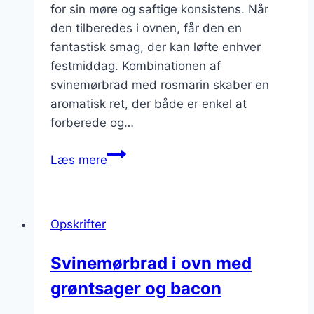
for sin møre og saftige konsistens. Når
den tilberedes i ovnen, får den en
fantastisk smag, der kan løfte enhver
festmiddag. Kombinationen af
svinemørbrad med rosmarin skaber en
aromatisk ret, der både er enkel at
forberede og…
Svinemørbrad
Læs mere
i
ovn
med
Opskrifter
rosmarin:
perfekt
Svinemørbrad i ovn med
til
grøntsager og bacon
festmiddagen