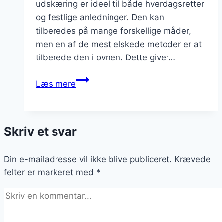
udskæring er ideel til både hverdagsretter
og festlige anledninger. Den kan
tilberedes på mange forskellige måder,
men en af de mest elskede metoder er at
tilberede den i ovnen. Dette giver…
Svinemørbrad
Læs mere
i
ovn
med
Skriv et svar
peber
og
Din e-mailadresse vil ikke blive publiceret.
friske
Krævede
felter er markeret med
ingredienser
*