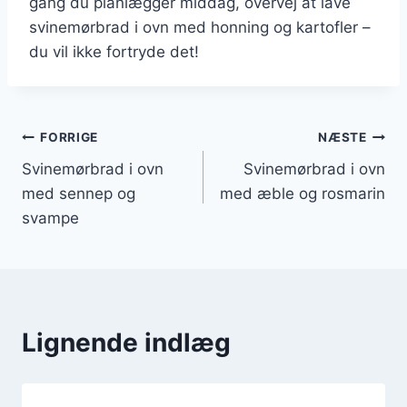
gang du planlægger middag, overvej at lave
svinemørbrad i ovn med honning og kartofler –
du vil ikke fortryde det!
Indlægsnavigation
FORRIGE
NÆSTE
Svinemørbrad i ovn
Svinemørbrad i ovn
med sennep og
med æble og rosmarin
svampe
Lignende indlæg