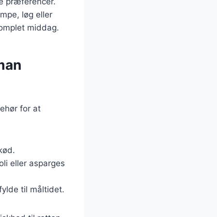
ge præferencer.
pe, løg eller
komplet middag.
 man
ehør for at
kød.
li eller asparges
ylde til måltidet.