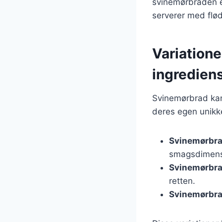
svinemørbraden er
serverer med fl
Variatione
ingredien
Svinemørbrad kan 
deres egen unikk
Svinemørbra
smagsdimens
Svinemørbra
retten.
Svinemørbr