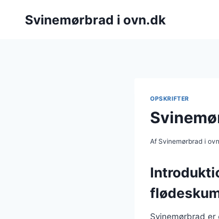
Fortsæt
Svinemørbrad i ovn.dk
til
indhold
OPSKRIFTER
Svinemør
Af
Svinemørbrad i ov
Introdukti
flødesku
Svinemørbrad er e