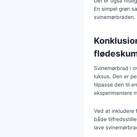
Det er også muligt
En simpel grøn sa
svinemørbraden.
Konklusio
flødesku
Svinemørbrad i o
luksus. Den er pe
tilpasse den til 
eksperimentere me
Ved at inkludere 
både tilfredsstil
lave svinemørbrad 