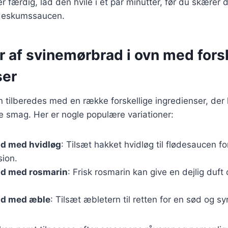
 færdig, lad den hvile i et par minutter, før du skærer d
ødeskumssaucen.
r af svinemørbrad i ovn med fors
ser
tilberedes med en række forskellige ingredienser, der hv
e smag. Her er nogle populære variationer:
d med hvidløg
: Tilsæt hakket hvidløg til flødesaucen fo
ion.
d med rosmarin
: Frisk rosmarin kan give en dejlig duft 
ad med æble
: Tilsæt æbletern til retten for en sød og syr