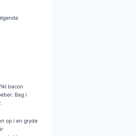
følgende
Vikl bacon
eber. Bag i
.
n op i en gryde
år