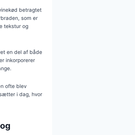
vinekød betragtet
ørbraden, som er
e tekstur og
vet en del af både
der inkorporerer
mange.
n ofte blev
ætter i dag, hvor
 og