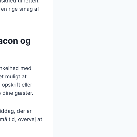
skhed til retten.
den rige smag af
acon og
enkelhed med
t muligt at
opskrift eller
e dine gæster.
iddag, der er
åltid, overvej at