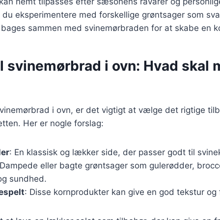
 kan nemt tilpasses efter sæsonens råvarer og personli
 du eksperimentere med forskellige grøntsager som svam
an bages sammen med svinemørbraden for at skabe en 
il svinemørbrad i ovn: Hvad skal
inemørbrad i ovn, er det vigtigt at vælge det rigtige tilb
ten. Her er nogle forslag:
ler
: En klassisk og lækker side, der passer godt til svine
 Dampede eller bagte grøntsager som gulerødder, brocco
e og sundhed.
lespelt
: Disse kornprodukter kan give en god tekstur og f