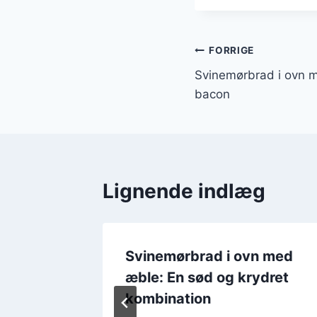
Indlægsnavi
FORRIGE
Svinemørbrad i ovn m
bacon
Lignende indlæg
n med
Svinemørbrad i ovn med
glasur
æble: En sød og krydret
kombination