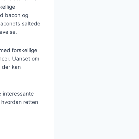
kellige
ed bacon og
baconets saltede
evelse.
 med forskellige
rencer. Uanset om
, der kan
e interessante
g hvordan retten