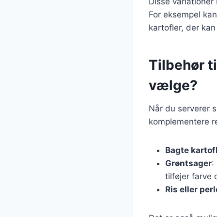
Disse variationer
For eksempel kan
kartofler, der k
Tilbehør t
vælge?
Når du serverer sv
komplementere ret
Bagte kartof
Grøntsager
:
tilføjer farv
Ris eller per