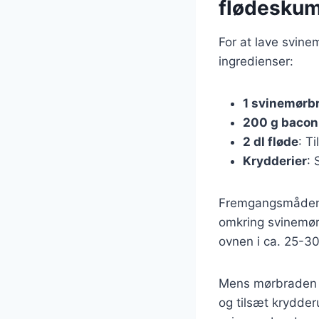
flødesku
For at lave svin
ingredienser:
1 svinemørb
200 g bacon
2 dl fløde
: T
Krydderier
: 
Fremgangsmåden e
omkring svinemørb
ovnen i ca. 25-30
Mens mørbraden b
og tilsæt krydder