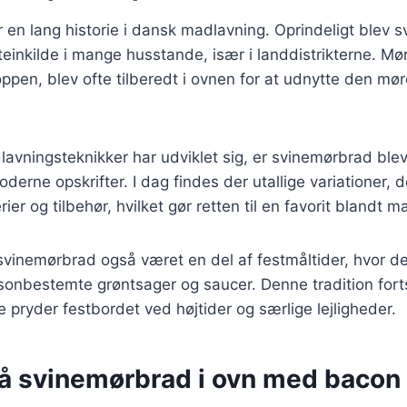
en lang historie i dansk madlavning. Oprindeligt blev s
teinkilde i mange husstande, især i landdistrikterne. M
oppen, blev ofte tilberedt i ovnen for at udnytte den mør
lavningsteknikker har udviklet sig, er svinemørbrad ble
oderne opskrifter. I dag findes der utallige variationer, 
rier og tilbehør, hvilket gør retten til en favorit blandt 
 svinemørbrad også været en del af festmåltider, hvor de
onbestemte grøntsager og saucer. Denne tradition forts
 pryder festbordet ved højtider og særlige lejligheder.
på svinemørbrad i ovn med bacon