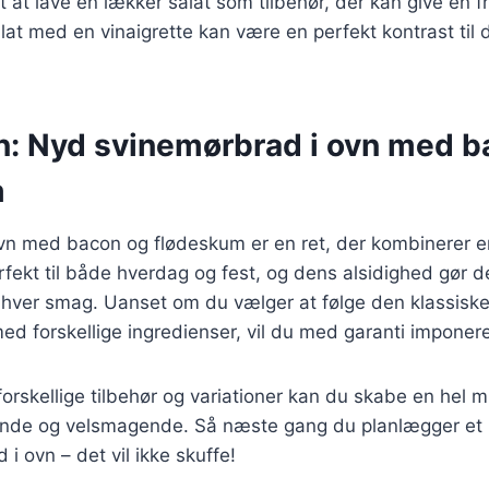
 at lave en lækker salat som tilbehør, der kan give en fri
lat med en vinaigrette kan være en perfekt kontrast til 
n: Nyd svinemørbrad i ovn med b
m
vn med bacon og flødeskum er en ret, der kombinerer 
rfekt til både hverdag og fest, og dens alsidighed gør de
enhver smag. Uanset om du vælger at følge den klassiske 
d forskellige ingredienser, vil du med garanti imponer
forskellige tilbehør og variationer kan du skabe en hel m
lende og velsmagende. Så næste gang du planlægger et m
i ovn – det vil ikke skuffe!