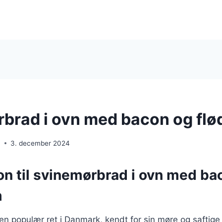
brad i ovn med bacon og fl
n
3. december 2024
on til svinemørbrad i ovn med ba
m
n populær ret i Danmark, kendt for sin møre og saftige