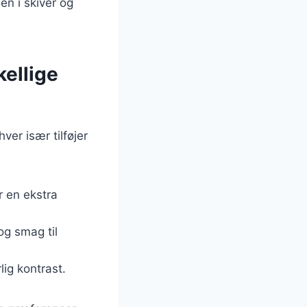
en i skiver og
kellige
er især tilføjer
r en ekstra
og smag til
lig kontrast.