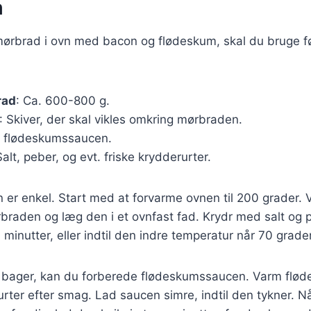
m
emørbrad i ovn med bacon og flødeskum, skal du bruge 
rad
: Ca. 600-800 g.
: Skiver, der skal vikles omkring mørbraden.
il flødeskumssaucen.
Salt, peber, og evt. friske krydderurter.
r enkel. Start med at forvarme ovnen til 200 grader. 
raden og læg den i et ovnfast fad. Krydr med salt og p
 minutter, eller indtil den indre temperatur når 70 grader
ager, kan du forberede flødeskumssaucen. Varm fløde
urter efter smag. Lad saucen simre, indtil den tykner. N