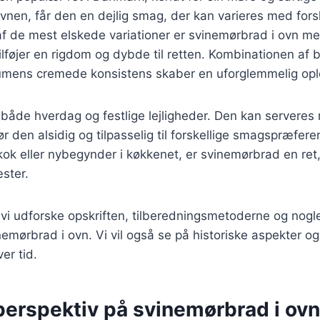
ovnen, får den en dejlig smag, der kan varieres med fors
af de mest elskede variationer er svinemørbrad i ovn m
lføjer en rigdom og dybde til retten. Kombinationen af 
mens cremede konsistens skaber en uforglemmelig opl
il både hverdag og festlige lejligheder. Den kan serveres
gør den alsidig og tilpasselig til forskellige smagspræfe
kok eller nybegynder i køkkenet, er svinemørbrad en ret
ster.
il vi udforske opskriften, tilberedningsmetoderne og nogl
inemørbrad i ovn. Vi vil også se på historiske aspekter o
ver tid.
perspektiv på svinemørbrad i ovn