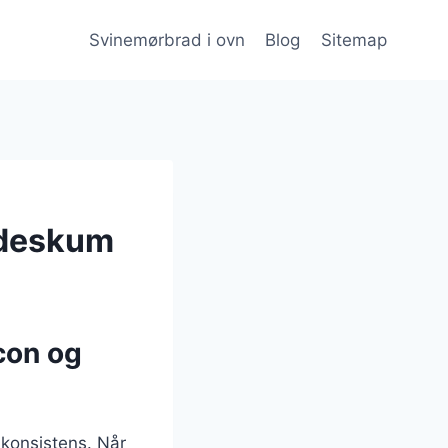
Svinemørbrad i ovn
Blog
Sitemap
ødeskum
con og
 konsistens. Når