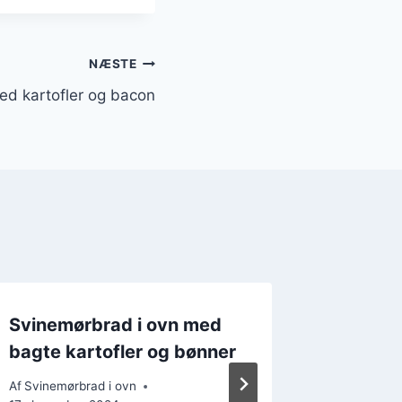
NÆSTE
ed kartofler og bacon
Svinemørbrad i ovn med
Svinem
bagte kartofler og bønner
hvidvin
smagso
Af
Svinemørbrad i ovn