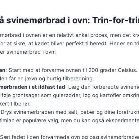
å svinemørbrad i ovn: Trin-for-tr
emørbrad i ovnen er en relativt enkel proces, men det kr
at sikre, at kødet bliver perfekt tilberedt. Her er en tri
ker svinemørbrad i ovn:
en
: Start med at forvarme ovnen til 200 grader Celsius. 
n får en jævn og hurtig tilberedning.
mørbraden i et ildfast fad
: Læg den forberedte svinemør
ilføje grøntsager som gulerødder, løg og kartofler omkrin
ert tilbehør.
: Drys svinemørbraden med salt, peber og dine foretrukn
timian er populære valg, men du kan også eksperiment
 Sæt fadet i den forvarmede ovn og bag svinemørbraden