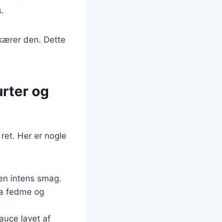
s.
skærer den. Dette
urter og
ret. Her er nogle
 en intens smag.
ra fedme og
auce lavet af