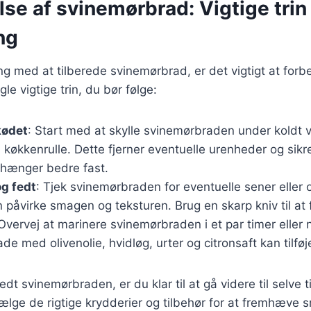
se af svinemørbrad: Vigtige trin 
ng
ng med at tilberede svinemørbrad, er det vigtigt at for
gle vigtige trin, du bør følge:
kødet
: Start med at skylle svinemørbraden under koldt 
køkkenrulle. Dette fjerner eventuelle urenheder og sikre
 hænger bedre fast.
og fedt
: Tjek svinemørbraden for eventuelle sener eller
 påvirke smagen og teksturen. Brug en skarp kniv til at 
 Overvej at marinere svinemørbraden i et par timer eller 
de med olivenolie, hvidløg, urter og citronsaft kan tilfø
dt svinemørbraden, er du klar til at gå videre til selve 
 vælge de rigtige krydderier og tilbehør for at fremhæve