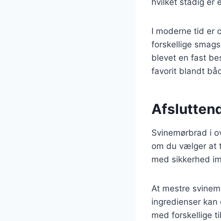
hvilket stadig e
I moderne tid er
forskellige smags
blevet en fast b
favorit blandt b
Afslutten
Svinemørbrad i ov
om du vælger at t
med sikkerhed im
At mestre svinemø
ingredienser kan 
med forskellige t