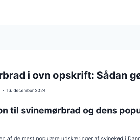
brad i ovn opskrift: Sådan g
n
16. december 2024
on til svinemørbrad og dens popul
en af de mest populære udskæringer af svinekød i Dan