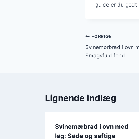
guide er du godt p
Indlægsnavi
FORRIGE
Svinemørbrad i ovn m
Smagsfuld fond
Lignende indlæg
n med
Svinemørbrad i ovn med
k og
løg: Søde og saftige