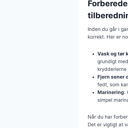
Forberedel
tilberedni
Inden du går i ga
korrekt. Her er no
Vask og tør 
grundigt med 
krydderierne
Fjern sener 
fedt, som kan
Marinering
:
simpel marina
Når du har forbere
Det er vigtigt at