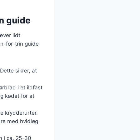
in guide
æver lidt
n-for-trin guide
Dette sikrer, at
brad i et ildfast
g kødet for at
e krydderurter.
ere med hvidløg
 i ca. 25-30