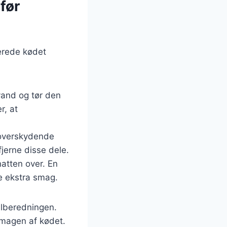
før
berede kødet
vand og tør den
r, at
 overskydende
fjerne disse dele.
natten over. En
je ekstra smag.
tilberedningen.
 smagen af kødet.