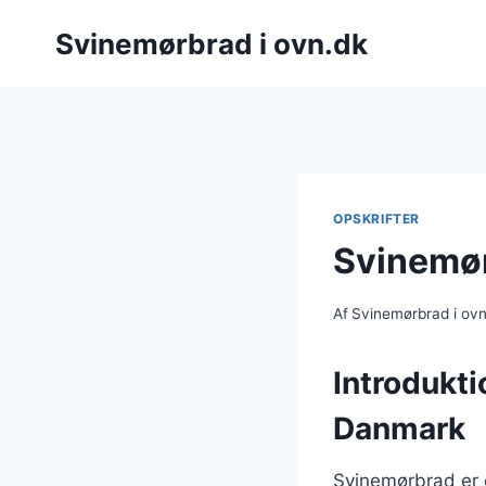
Fortsæt
Svinemørbrad i ovn.dk
til
indhold
OPSKRIFTER
Svinemør
Af
Svinemørbrad i ov
Introdukti
Danmark
Svinemørbrad er 