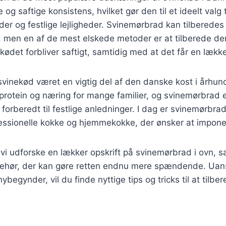
 og saftige konsistens, hvilket gør den til et ideelt valg 
er og festlige lejligheder. Svinemørbrad kan tilberede
, men en af de mest elskede metoder er at tilberede de
 kødet forbliver saftigt, samtidig med at det får en lækk
 svinekød været en vigtig del af den danske kost i århun
l protein og næring for mange familier, og svinemørbrad 
 forberedt til festlige anledninger. I dag er svinemørbrad
essionelle kokke og hjemmekokke, der ønsker at impone
l vi udforske en lækker opskrift på svinemørbrad i ovn, s
ilbehør, der kan gøre retten endnu mere spændende. Uan
nybegynder, vil du finde nyttige tips og tricks til at tilb