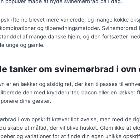
r en populær måde at nyde svinemørbrad på i dag.
 opskrifterne blevet mere varierede, og mange kokke ek
kombinationer og tilberedningsmetoder. Svinemørbrad i 
estanddel af mange danske hjem, og den fortsætter me
åde unge og gamle.
de tanker om svinemørbrad i ovn 
n er en lækker og alsidig ret, der kan tilpasses til enh
ilberede den med krydderurter, bacon eller en lækker f
ponere dine gæster.
rbrad i ovn opskrift kræver lidt øvelse, men med de rig
du skabe et måltid, der vil blive husket. Glem ikke at e
ilbehør og variationer for at finde din egen unikke opskr