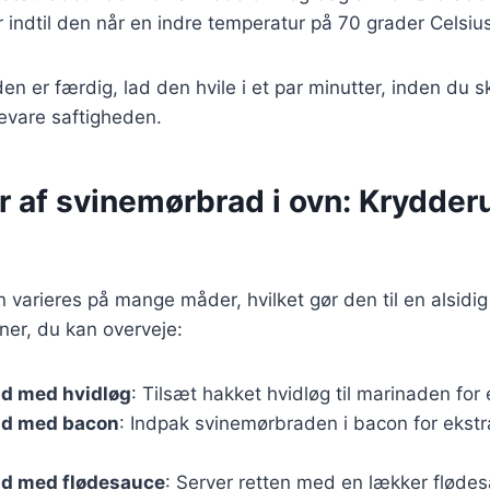
er indtil den når en indre temperatur på 70 grader Celsiu
n er færdig, lad den hvile i et par minutter, inden du 
evare saftigheden.
r af svinemørbrad i ovn: Krydder
varieres på mange måder, hvilket gør den til en alsidig 
ner, du kan overveje:
d med hvidløg
: Tilsæt hakket hvidløg til marinaden for
ad med bacon
: Indpak svinemørbraden i bacon for ekst
d med flødesauce
: Server retten med en lækker flødes