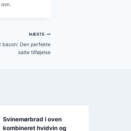
 ovn.
NÆSTE
 bacon: Den perfekte
salte tilføjelse
Svinemørbrad i oven
Svinemø
kombineret hvidvin og
med se