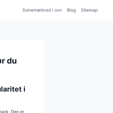
Svinemørbrad i ovn
Blog
Sitemap
ør du
aritet i
mark. Den er