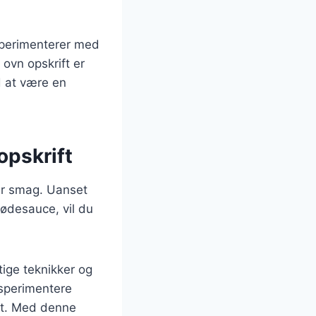
sperimenterer med
ovn opskrift er
d at være en
opskrift
ver smag. Uanset
lødesauce, vil du
tige teknikker og
ksperimentere
ift. Med denne