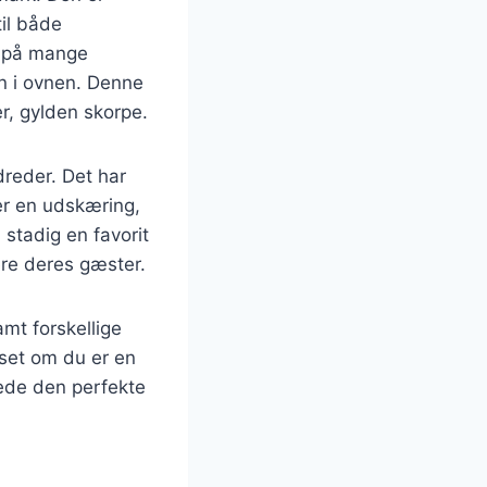
til både
s på mange
n i ovnen. Denne
er, gylden skorpe.
dreder. Det har
er en udskæring,
 stadig en favorit
re deres gæster.
amt forskellige
set om du er en
erede den perfekte