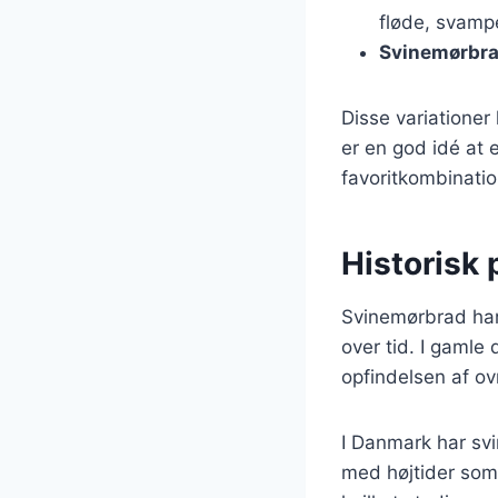
fløde, svamp
Svinemørbr
Disse variationer
er en god idé at 
favoritkombinatio
Historisk 
Svinemørbrad har 
over tid. I gamle
opfindelsen af ov
I Danmark har svi
med højtider som 