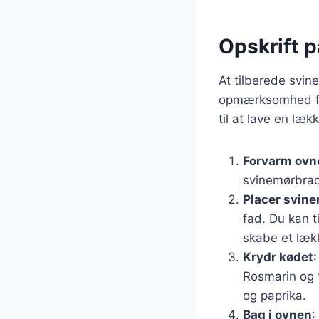
Opskrift p
At tilberede svin
opmærksomhed for 
til at lave en læk
Forvarm ovn
svinemørbrade
Placer svine
fad. Du kan t
skabe et lækk
Krydr kødet
Rosmarin og 
og paprika.
Bag i ovnen
: