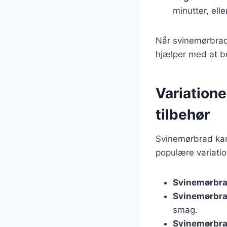
minutter, ell
Når svinemørbrade
hjælper med at b
Variatione
tilbehør
Svinemørbrad kan 
populære variatio
Svinemørbra
Svinemørbr
smag.
Svinemørbra