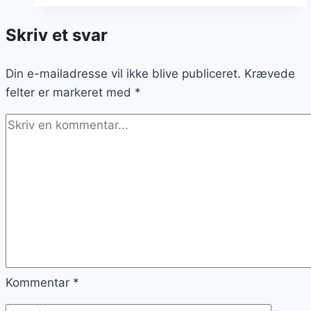
ledsaget
Skriv et svar
af
kartoffelsalat
Din e-mailadresse vil ikke blive publiceret.
Krævede
felter er markeret med
*
Kommentar
*