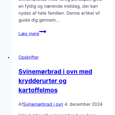
en fyldig og nærende middag, der kan
nydes af hele familien. Denne artikel vil
guide dig gennem…
Svinemørbrad
Læs mere
i
ovn
med
Opskrifter
ris
og
Svinemørbrad i ovn med
perlespelt
krydderurter og
kartoffelmos
Af
Svinemørbrad i ovn
4. december 2024