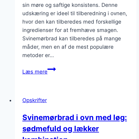
sin møre og saftige konsistens. Denne
udskæring er ideel til tilberedning i ovnen,
hvor den kan tilberedes med forskellige
ingredienser for at fremhæve smagen.
Svinemørbrad kan tilberedes på mange
måder, men en af de mest populære
metoder er…
Svinemørbrad
Læs mere
i
ovn
med
Opskrifter
grøntsagsbouillon
til
Svinemørbrad i ovn med løg:
saftighed
sødmefuld og lækker