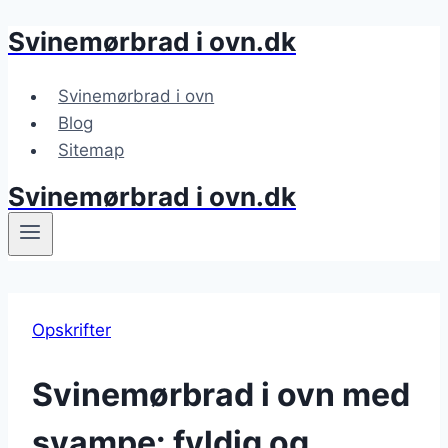
Svinemørbrad i ovn.dk
Fortsæt
til
indhold
Svinemørbrad i ovn
Blog
Sitemap
Svinemørbrad i ovn.dk
Opskrifter
Svinemørbrad i ovn med
svampe: fyldig og