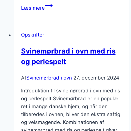
Svinemørbrad
Læs mere
i
ovn
med
Opskrifter
rosmarin
Svinemørbrad i ovn med ris
og perlespelt
Af
Svinemørbrad i ovn
27. december 2024
Introduktion til svinemørbrad i ovn med ris
og perlespelt Svinemørbrad er en populær
ret i mange danske hjem, og når den
tilberedes i ovnen, bliver den ekstra saftig
og velsmagende. Kombinationen af
svinemørbrad med ris og perlespelt giver