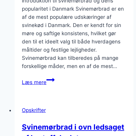
Introduktion til svinemørbrad og dens
popularitet i Danmark Svinemørbrad er en
af de mest populære udskæringer af
svinekød i Danmark. Den er kendt for sin
møre og saftige konsistens, hvilket gør
den til et ideelt valg til både hverdagens
måltider og festlige lejligheder.
Svinemørbrad kan tilberedes på mange
forskellige måder, men en af de mest…
Svinemørbrad
Læs mere
i
ovn
med
Opskrifter
krydderurter
og
Svinemørbrad i ovn ledsaget
kartoffelmos