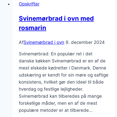
Opskrifter
løg:
sødmefuld
Svinemørbrad i ovn med
og
rosmarin
lækker
kombination
Af
Svinemørbrad i ovn
9. december 2024
Svinemørbrad: En populær ret i det
danske køkken Svinemørbrad er en af de
mest elskede kødretter i Danmark. Denne
udskæring er kendt for sin møre og saftige
konsistens, hvilket gør den ideel til både
hverdag og festlige lejligheder.
Svinemørbrad kan tilberedes på mange
forskellige måder, men en af de mest
populære metoder er at tilberede…