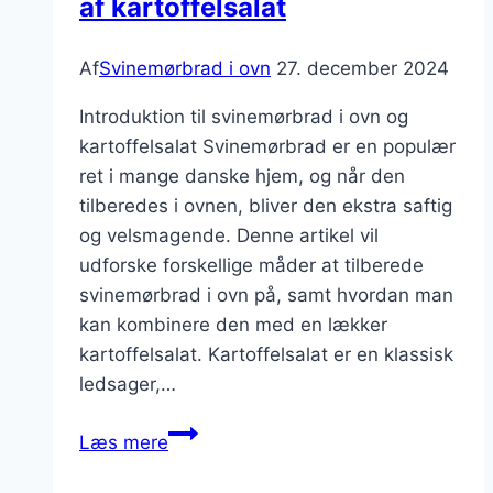
af kartoffelsalat
Af
Svinemørbrad i ovn
27. december 2024
Introduktion til svinemørbrad i ovn og
kartoffelsalat Svinemørbrad er en populær
ret i mange danske hjem, og når den
tilberedes i ovnen, bliver den ekstra saftig
og velsmagende. Denne artikel vil
udforske forskellige måder at tilberede
svinemørbrad i ovn på, samt hvordan man
kan kombinere den med en lækker
kartoffelsalat. Kartoffelsalat er en klassisk
ledsager,…
Svinemørbrad
Læs mere
i
ovn