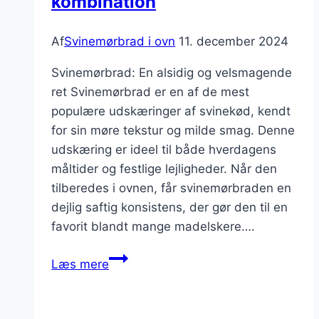
kombination
Af
Svinemørbrad i ovn
11. december 2024
Svinemørbrad: En alsidig og velsmagende
ret Svinemørbrad er en af de mest
populære udskæringer af svinekød, kendt
for sin møre tekstur og milde smag. Denne
udskæring er ideel til både hverdagens
måltider og festlige lejligheder. Når den
tilberedes i ovnen, får svinemørbraden en
dejlig saftig konsistens, der gør den til en
favorit blandt mange madelskere….
Svinemørbrad
Læs mere
i
ovn
med