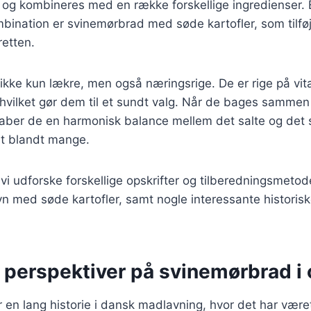
 og kombineres med en række forskellige ingredienser. 
ination er svinemørbrad med søde kartofler, som tilfø
 retten.
 ikke kun lækre, men også næringsrige. De er rige på vit
 hvilket gør dem til et sundt valg. Når de bages samme
aber de en harmonisk balance mellem det salte og det s
rit blandt mange.
l vi udforske forskellige opskrifter og tilberedningsmetod
n med søde kartofler, samt nogle interessante historis
 perspektiver på svinemørbrad i
en lang historie i dansk madlavning, hvor det har været