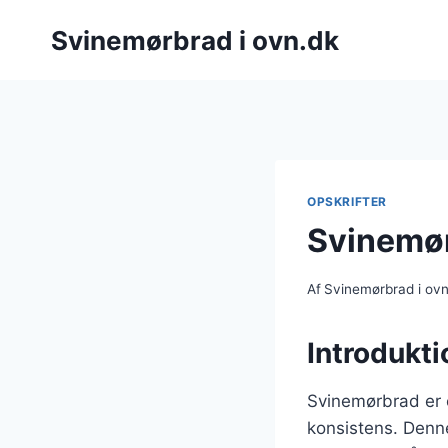
Fortsæt
Svinemørbrad i ovn.dk
til
indhold
OPSKRIFTER
Svinemør
Af
Svinemørbrad i ov
Introdukti
Svinemørbrad er 
konsistens. Denne