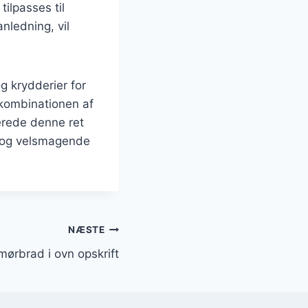
ilpasses til
nledning, vil
g krydderier for
 kombinationen af
berede denne ret
t og velsmagende
NÆSTE
mørbrad i ovn opskrift