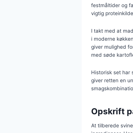
festmåltider og f
vigtig proteinkild
I takt med at mad
i moderne køkkene
giver mulighed fo
med søde kartofle
Historisk set har
giver retten en u
smagskombinatione
Opskrift 
At tilberede svin