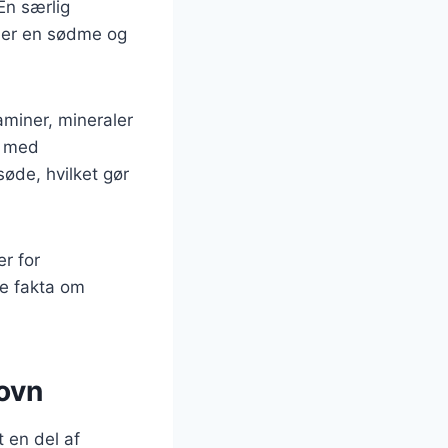
En særlig
jer en sødme og
aminer, mineraler
n med
øde, hvilket gør
er for
ke fakta om
 ovn
 en del af