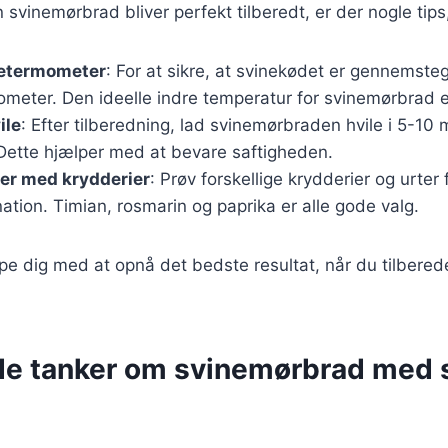
in svinemørbrad bliver perfekt tilberedt, er der nogle tips
getermometer
: For at sikre, at svinekødet er gennemste
ometer. Den ideelle indre temperatur for svinemørbrad e
ile
: Efter tilberedning, lad svinemørbraden hvile i 5-10 m
Dette hjælper med at bevare saftigheden.
er med krydderier
: Prøv forskellige krydderier og urter 
ation. Timian, rosmarin og paprika er alle gode valg.
ælpe dig med at opnå det bedste resultat, når du tilbere
de tanker om svinemørbrad med 