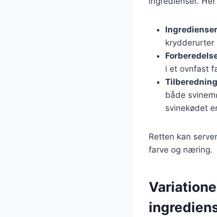
ingredienser. Her
Ingrediense
krydderurter 
Forberedels
i et ovnfast
Tilberednin
både svinemør
svinekødet e
Retten kan server
farve og næring.
Variatione
ingredien