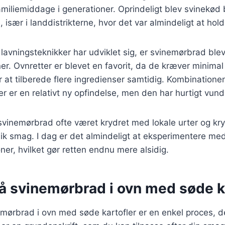
amiliemiddage i generationer. Oprindeligt blev svinekød
e, især i landdistrikterne, hvor det var almindeligt at hold
lavningsteknikker har udviklet sig, er svinemørbrad bl
r. Ovnretter er blevet en favorit, da de kræver minima
r at tilberede flere ingredienser samtidig. Kombination
r er en relativt ny opfindelse, men den har hurtigt vund
 svinemørbrad ofte været krydret med lokale urter og kryd
nik smag. I dag er det almindeligt at eksperimentere med
r, hvilket gør retten endnu mere alsidig.
på svinemørbrad i ovn med søde k
emørbrad i ovn med søde kartofler er en enkel proces, d