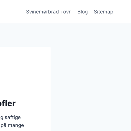
Svinemørbrad i ovn
Blog
Sitemap
fler
g saftige
es på mange