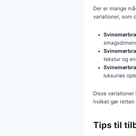
Der er mange måd
variationer, som 
Svinemørbra
smagsdimens
Svinemørbr
tekstur og en
Svinemørbra
luksuriøs opl
Disse variationer
hvilket gør rette
Tips til t