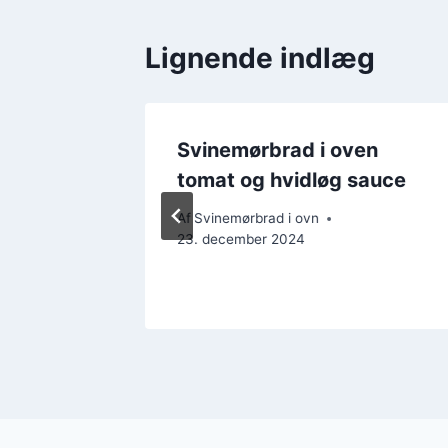
Lignende indlæg
n med
Svinemørbrad i oven
g ret
tomat og hvidløg sauce
Af
Svinemørbrad i ovn
23. december 2024