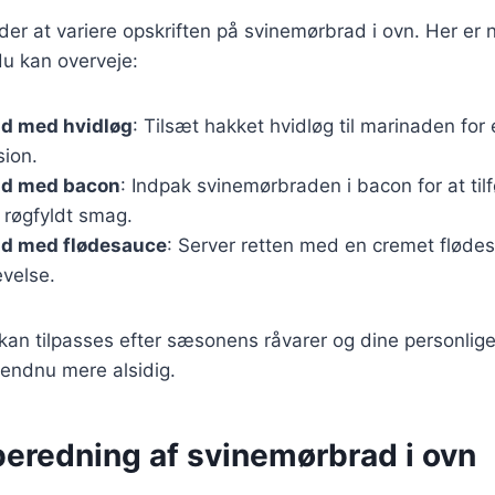
er at variere opskriften på svinemørbrad i ovn. Her er
du kan overveje:
d med hvidløg
: Tilsæt hakket hvidløg til marinaden for
ion.
ad med bacon
: Indpak svinemørbraden i bacon for at til
 røgfyldt smag.
d med flødesauce
: Server retten med en cremet fløde
evelse.
 kan tilpasses efter sæsonens råvarer og dine personlig
n endnu mere alsidig.
ilberedning af svinemørbrad i ovn