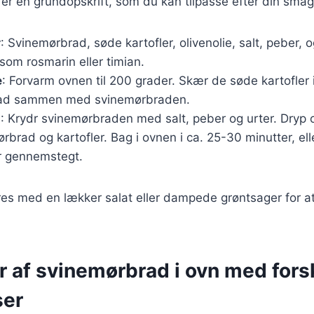
 er en grundopskrift, som du kan tilpasse efter din smag
r
: Svinemørbrad, søde kartofler, olivenolie, salt, peber, o
som rosmarin eller timian.
e
: Forvarm ovnen til 200 grader. Skær de søde kartofler
 fad sammen med svinemørbraden.
g
: Krydr svinemørbraden med salt, peber og urter. Dryp o
brad og kartofler. Bag i ovnen i ca. 25-30 minutter, elle
r gennemstegt.
es med en lækker salat eller dampede grøntsager for at 
r af svinemørbrad i ovn med fors
ser