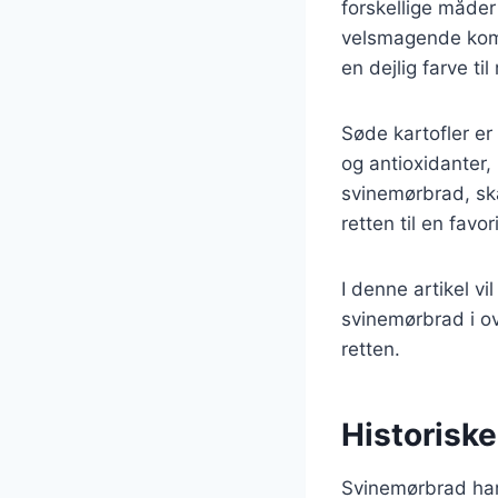
forskellige måder
velsmagende komb
en dejlig farve til
Søde kartofler er
og antioxidanter,
svinemørbrad, sk
retten til en favo
I denne artikel vi
svinemørbrad i ov
retten.
Historiske
Svinemørbrad har 