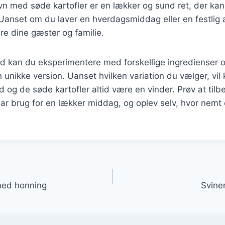
n med søde kartofler er en lækker og sund ret, der kan t
 Uanset om du laver en hverdagsmiddag eller en festlig a
e dine gæster og familie.
d kan du eksperimentere med forskellige ingredienser o
 unikke version. Uanset hvilken variation du vælger, vil
 og de søde kartofler altid være en vinder. Prøv at til
ar brug for en lækker middag, og oplev selv, hvor nem
gation
med honning
Svine