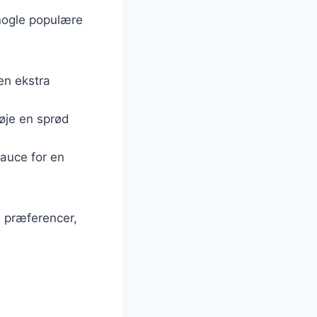
 nogle populære
 en ekstra
føje en sprød
sauce for en
e præferencer,