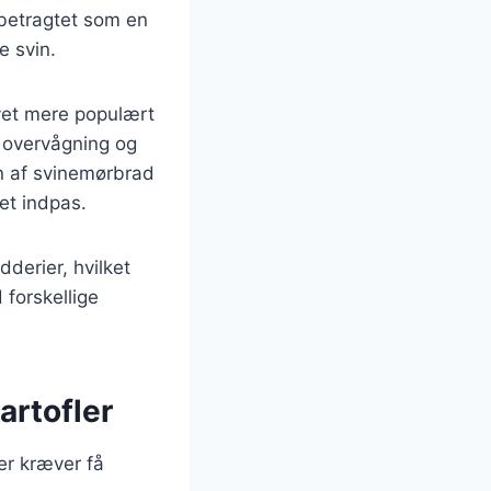
 betragtet som en
e svin.
evet mere populært
l overvågning og
en af svinemørbrad
et indpas.
derier, hvilket
 forskellige
artofler
er kræver få