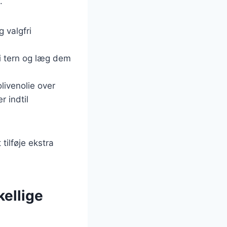
.
g valgfri
 i tern og læg dem
livenolie over
r indtil
tilføje ekstra
kellige