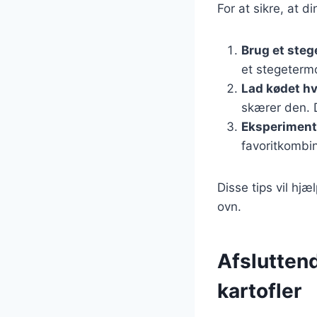
For at sikre, at d
Brug et ste
et stegeterm
Lad kødet hv
skærer den. 
Eksperiment
favoritkombin
Disse tips vil hj
ovn.
Afslutten
kartofler