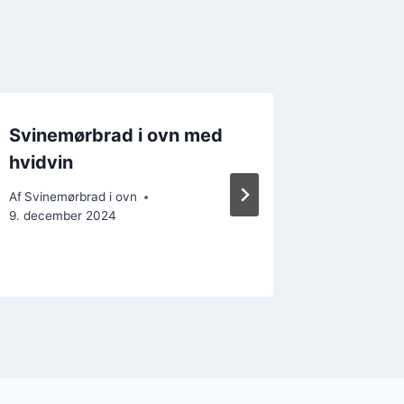
Svinemørbrad i ovn med
Svinem
hvidvin
fløde o
Af
Svinemørbrad i ovn
Af
Svinemør
9. december 2024
5. decemb