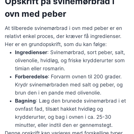
Opskrift på svinemørbrad i
ovn med peber
At tilberede svinemørbrad i ovn med peber er en
relativt enkel proces, der kræver få ingredienser.
Her er en grundopskrift, som du kan følge:
Ingredienser
: Svinemørbrad, sort peber, salt,
olivenolie, hvidløg, og friske krydderurter som
timian eller rosmarin.
Forberedelse
: Forvarm ovnen til 200 grader.
Krydr svinemørbraden med salt og peber, og
brun den i en pande med olivenolie.
Bagning
: Læg den brunede svinemørbrad i et
ovnfast fad, tilsæt hakket hvidløg og
krydderurter, og bag i ovnen i ca. 25-30
minutter, eller indtil den er gennemstegt.
Denne opskrift kan varieres med forskellige typer