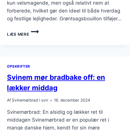
kun velsmagende, men også relativt nem at
forberede, hvilket gør den ideel til både hverdag
og festlige lejligheder. Grøntsagsbouillon tilføjer…
SVINEMØRBRAD
LÆS MERE
I
OVN
MED
GRØNTSAGSBOUILLON:
SMAGSFULD
OPSKRIFTER
FOND
Svinem mør bradbake off: en
lækker middag
Af
Svinemørbrad i ovn
16. december 2024
Svinemørbrad: En alsidig og lækker ret til
middagen Svinemørbrad er en populær ret i
mange danske hjem, kendt for sin møre