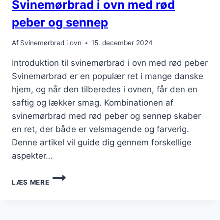
Svinemørbrad i ovn med rød
NOTE
peber og sennep
Af
Svinemørbrad i ovn
15. december 2024
Introduktion til svinemørbrad i ovn med rød peber
Svinemørbrad er en populær ret i mange danske
hjem, og når den tilberedes i ovnen, får den en
saftig og lækker smag. Kombinationen af
svinemørbrad med rød peber og sennep skaber
en ret, der både er velsmagende og farverig.
Denne artikel vil guide dig gennem forskellige
aspekter…
SVINEMØRBRAD
LÆS MERE
I
OVN
MED
RØD