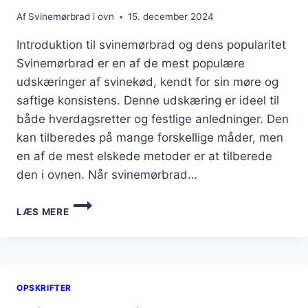
Af
Svinemørbrad i ovn
15. december 2024
Introduktion til svinemørbrad og dens popularitet
Svinemørbrad er en af de mest populære
udskæringer af svinekød, kendt for sin møre og
saftige konsistens. Denne udskæring er ideel til
både hverdagsretter og festlige anledninger. Den
kan tilberedes på mange forskellige måder, men
en af de mest elskede metoder er at tilberede
den i ovnen. Når svinemørbrad…
SVINEMØRBRAD
LÆS MERE
I
OVN
MED
ROSMARIN:
TILFØJ
OPSKRIFTER
EN
DUFTENDE