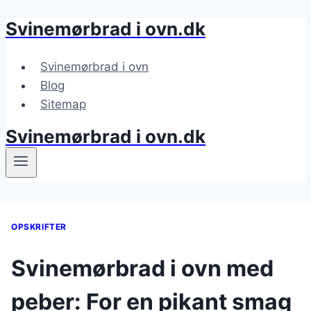
Svinemørbrad i ovn.dk
Fortsæt
til
indhold
Svinemørbrad i ovn
Blog
Sitemap
Svinemørbrad i ovn.dk
OPSKRIFTER
Svinemørbrad i ovn med
peber: For en pikant smag