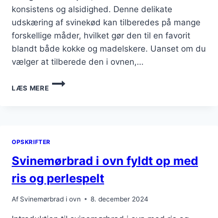
konsistens og alsidighed. Denne delikate
udskæring af svinekød kan tilberedes på mange
forskellige måder, hvilket gør den til en favorit
blandt både kokke og madelskere. Uanset om du
vælger at tilberede den i ovnen,…
SVINEM
LÆS MERE
MØR
BRADBAKE
OFF:
EN
LÆKKER
OPSKRIFTER
MIDDAG
Svinemørbrad i ovn fyldt op med
ris og perlespelt
Af
Svinemørbrad i ovn
8. december 2024