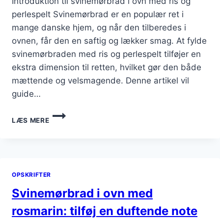
Introduktion til svinemørbrad i ovn med ris og
perlespelt Svinemørbrad er en populær ret i
mange danske hjem, og når den tilberedes i
ovnen, får den en saftig og lækker smag. At fylde
svinemørbraden med ris og perlespelt tilføjer en
ekstra dimension til retten, hvilket gør den både
mættende og velsmagende. Denne artikel vil
guide…
SVINEMØRBRAD
LÆS MERE
I
OVN
FYLDT
OP
MED
OPSKRIFTER
RIS
OG
Svinemørbrad i ovn med
PERLESPELT
rosmarin: tilføj en duftende note