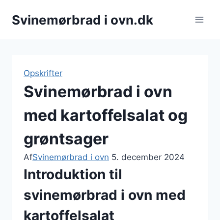
Fortsæt
Svinemørbrad i ovn.dk
til
indhold
Opskrifter
Svinemørbrad i ovn
med kartoffelsalat og
grøntsager
Af
Svinemørbrad i ovn
5. december 2024
Introduktion til
svinemørbrad i ovn med
kartoffelsalat