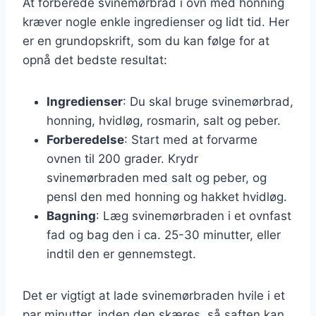
At forberede svinemørbrad i ovn med honning
kræver nogle enkle ingredienser og lidt tid. Her
er en grundopskrift, som du kan følge for at
opnå det bedste resultat:
Ingredienser
: Du skal bruge svinemørbrad,
honning, hvidløg, rosmarin, salt og peber.
Forberedelse
: Start med at forvarme
ovnen til 200 grader. Krydr
svinemørbraden med salt og peber, og
pensl den med honning og hakket hvidløg.
Bagning
: Læg svinemørbraden i et ovnfast
fad og bag den i ca. 25-30 minutter, eller
indtil den er gennemstegt.
Det er vigtigt at lade svinemørbraden hvile i et
par minutter, inden den skæres, så saften kan