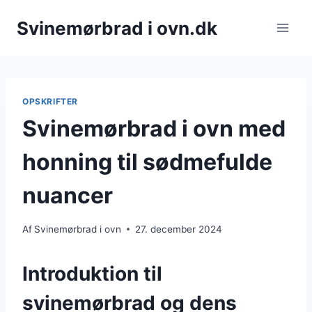
Fortsæt
Svinemørbrad i ovn.dk
til
indhold
OPSKRIFTER
Svinemørbrad i ovn med
honning til sødmefulde
nuancer
Af
Svinemørbrad i ovn
27. december 2024
Introduktion til
svinemørbrad og dens