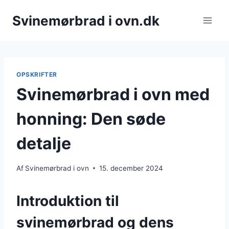
Fortsæt
Svinemørbrad i ovn.dk
til
indhold
OPSKRIFTER
Svinemørbrad i ovn med
honning: Den søde
detalje
Af
Svinemørbrad i ovn
15. december 2024
Introduktion til
svinemørbrad og dens