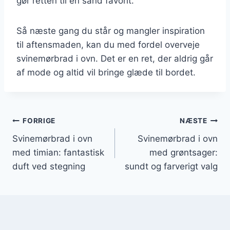
gør retten til en sand favorit.
Så næste gang du står og mangler inspiration
til aftensmaden, kan du med fordel overveje
svinemørbrad i ovn. Det er en ret, der aldrig går
af mode og altid vil bringe glæde til bordet.
Indlægsnavigation
FORRIGE
NÆSTE
Svinemørbrad i ovn
Svinemørbrad i ovn
med timian: fantastisk
med grøntsager:
duft ved stegning
sundt og farverigt valg