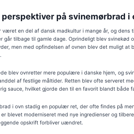
 perspektiver på svinemørbrad i
været en del af dansk madkultur i mange år, og dens ti
er går tilbage til gamle dage. Oprindeligt blev svinekød o
gryder, men med opfindelsen af ovnen blev det muligt at
.
rede blev ovnretter mere populære i danske hjem, og sv
anddel af festlige måltider. Retten blev ofte serveret 
ig sauce, hvilket gjorde den til en favorit blandt både f
brad i ovn stadig en populær ret, der ofte findes på me
n er blevet moderniseret med nye ingredienser og tilbe
gende opskrift forbliver uændret.