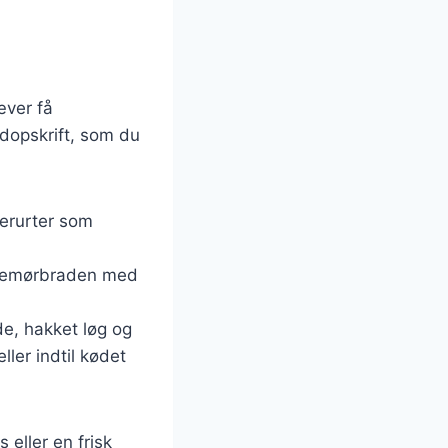
æver få
dopskrift, som du
derurter som
vinemørbraden med
de, hakket løg og
ller indtil kødet
 eller en frisk