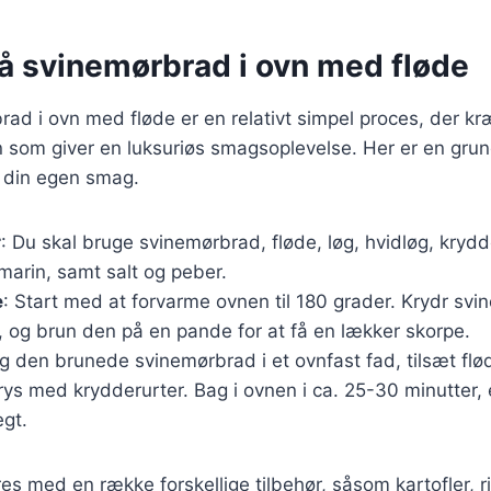
på svinemørbrad i ovn med fløde
rad i ovn med fløde er en relativt simpel proces, der kr
 som giver en luksuriøs smagsoplevelse. Her er en grun
r din egen smag.
r
: Du skal bruge svinemørbrad, fløde, løg, hvidløg, kryd
marin, samt salt og peber.
e
: Start med at forvarme ovnen til 180 grader. Krydr s
, og brun den på en pande for at få en lækker skorpe.
g den brunede svinemørbrad i et ovnfast fad, tilsæt flø
rys med krydderurter. Bag i ovnen i ca. 25-30 minutter, e
gt.
s med en række forskellige tilbehør, såsom kartofler, ris