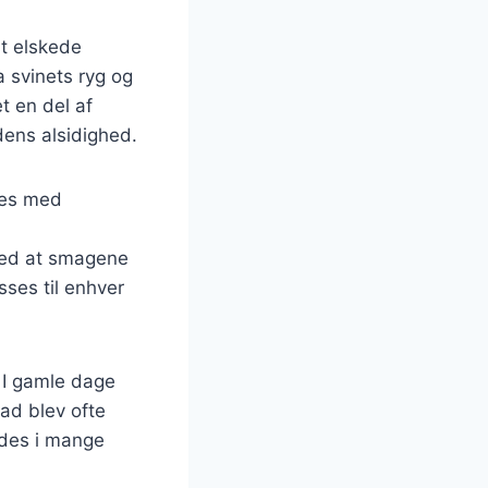
st elskede
 svinets ryg og
t en del af
dens alsidighed.
res med
 med at smagene
sses til enhver
 I gamle dage
rad blev ofte
ndes i mange