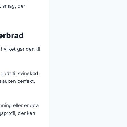
t smag, der
ørbrad
vilket gør den til
godt til svinekød.
esaucen perfekt.
ning eller endda
sprofil, der kan