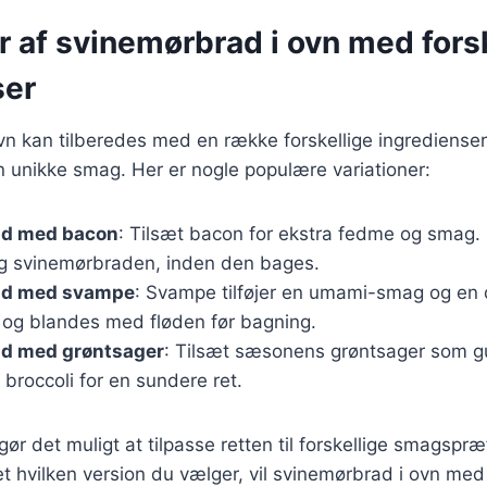
r af svinemørbrad i ovn med fors
ser
n kan tilberedes med en række forskellige ingredienser
en unikke smag. Her er nogle populære variationer:
ad med bacon
: Tilsæt bacon for ekstra fedme og smag.
ng svinemørbraden, inden den bages.
ad med svampe
: Svampe tilføjer en umami-smag og en d
 og blandes med fløden før bagning.
d med grøntsager
: Tilsæt sæsonens grøntsager som g
r broccoli for en sundere ret.
gør det muligt at tilpasse retten til forskellige smagspr
 hvilken version du vælger, vil svinemørbrad i ovn med 