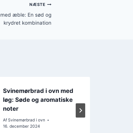
NÆSTE
 med æble: En sød og
krydret kombination
Svinemørbrad i ovn med
Svinem
løg: Søde og aromatiske
timian:
noter
Af
Svinemør
15. decem
Af
Svinemørbrad i ovn
16. december 2024