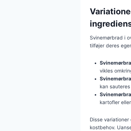
Variatione
ingredien
Svinemørbrad i ov
tilføjer deres eg
Svinemørbr
vikles omkri
Svinemørbr
kan sauteres
Svinemørbra
kartofler elle
Disse variationer 
kostbehov. Uanset