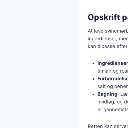
Opskrift 
At lave svinemørb
ingredienser, men
kan tilpasse efte
Ingrediense
timian og ros
Forberedels
salt og peber
Bagning
: Læ
hvidløg, og d
er gennemste
Retten kan servere