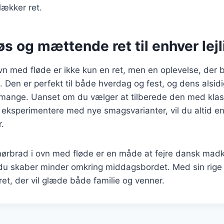
ækker ret.
øs og mættende ret til enhver lej
n med fløde er ikke kun en ret, men en oplevelse, der 
 Den er perfekt til både hverdag og fest, og dens alsidi
t mange. Uanset om du vælger at tilberede den med klas
r eksperimentere med nye smagsvarianter, vil du altid 
r.
mørbrad i ovn med fløde er en måde at fejre dansk madk
du skaber minder omkring middagsbordet. Med sin rig
ret, der vil glæde både familie og venner.