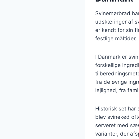
Svinemørbrad har
udskæringer af s
er kendt for sin 
festlige måltider
I Danmark er svi
forskellige ingre
tilberedningsmeto
fra de øvrige ingr
lejlighed, fra fa
Historisk set har
blev svinekød oft
serveret med sæs
varianter, der af