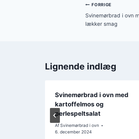
Indlægsnavi
FORRIGE
Svinemørbrad i ovn m
lækker smag
Lignende indlæg
n med
Svinemørbrad i ovn med
kartoffelmos og
perlespeltsalat
Af
Svinemørbrad i ovn
6. december 2024