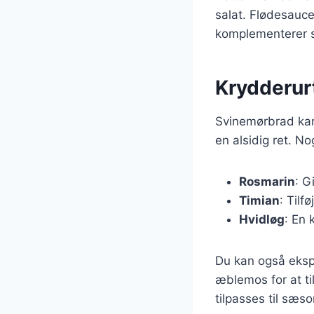
salat. Flødesauce
komplementerer s
Krydderur
Svinemørbrad kan 
en alsidig ret. N
Rosmarin
: G
Timian
: Tilf
Hvidløg
: En 
Du kan også eksp
æblemos for at ti
tilpasses til sæs