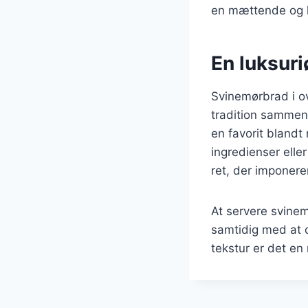
en mættende og l
En luksuri
Svinemørbrad i ov
tradition sammen.
en favorit bland
ingredienser elle
ret, der imponere
At servere svine
samtidig med at 
tekstur er det en 