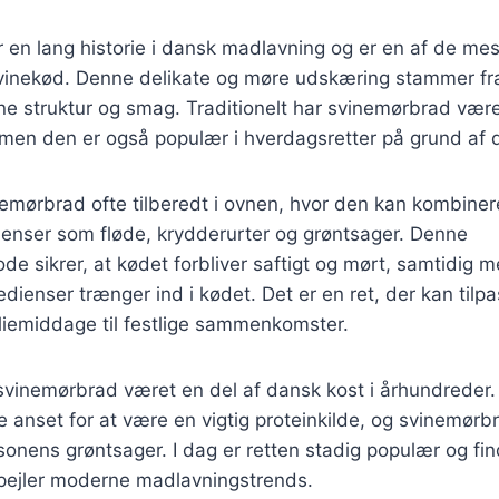
 en lang historie i dansk madlavning og er en af de me
vinekød. Denne delikate og møre udskæring stammer fra
fine struktur og smag. Traditionelt har svinemørbrad være
, men den er også populær i hverdagsretter på grund af 
nemørbrad ofte tilberedt i ovnen, hvor den kan kombine
dienser som fløde, krydderurter og grøntsager. Denne
de sikrer, at kødet forbliver saftigt og mørt, samtidig
edienser trænger ind i kødet. Det er en ret, der kan tilpa
miliemiddage til festlige sammenkomster.
 svinemørbrad været en del af dansk kost i århundreder.
e anset for at være en vigtig proteinkilde, og svinemørb
onens grøntsager. I dag er retten stadig populær og fi
spejler moderne madlavningstrends.