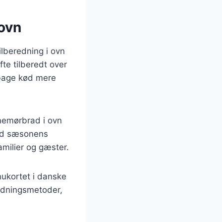
 ovn
lberedning i ovn
fte tilberedt over
 bage kød mere
inemørbrad i ovn
med sæsonens
amilier og gæster.
nukortet i danske
redningsmetoder,