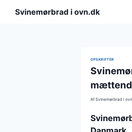
Fortsæt
Svinemørbrad i ovn.dk
til
indhold
OPSKRIFTER
Svinemør
mættende
Af
Svinemørbrad i ov
Svinemørb
Danmark