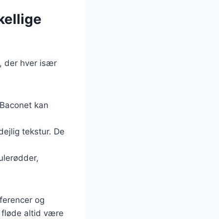
kellige
, der hver især
 Baconet kan
ejlig tekstur. De
ulerødder,
æferencer og
fløde altid være