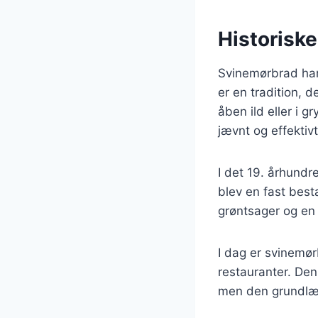
Historiske
Svinemørbrad har 
er en tradition, d
åben ild eller i 
jævnt og effektivt
I det 19. århund
blev en fast best
grøntsager og en r
I dag er svinemør
restauranter. De
men den grundlæg