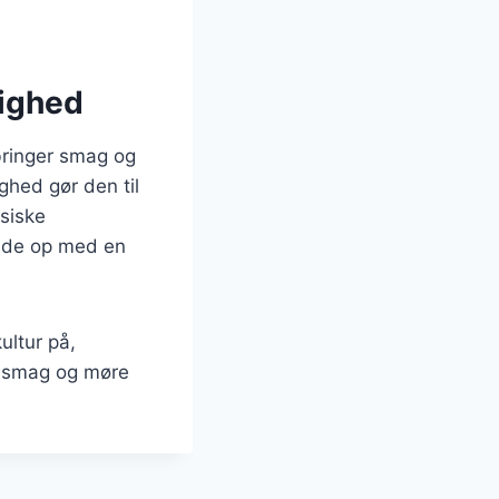
lighed
bringer smag og
ghed gør den til
siske
ende op med en
ultur på,
e smag og møre