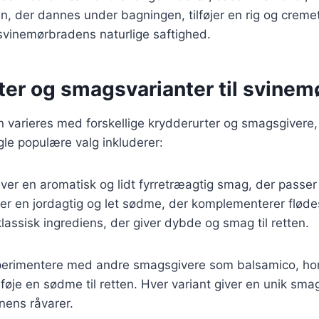
n, der dannes under bagningen, tilføjer en rig og creme
vinemørbradens naturlige saftighed.
ter og smagsvarianter til svinem
varieres med forskellige krydderurter og smagsgivere, h
ogle populære valg inkluderer:
iver en aromatisk og lidt fyrretræagtig smag, der passer 
øjer en jordagtig og let sødme, der komplementerer flød
klassisk ingrediens, der giver dybde og smag til retten.
erimentere med andre smagsgivere som balsamico, hon
lføje en sødme til retten. Hver variant giver en unik smag
onens råvarer.