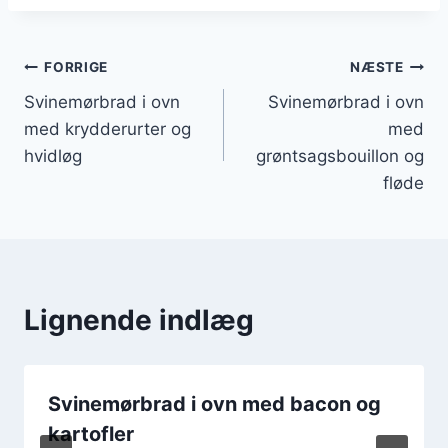
Indlægsnavigation
FORRIGE
NÆSTE
Svinemørbrad i ovn
Svinemørbrad i ovn
med krydderurter og
med
hvidløg
grøntsagsbouillon og
fløde
Lignende indlæg
Svinemørbrad i ovn med bacon og
kartofler