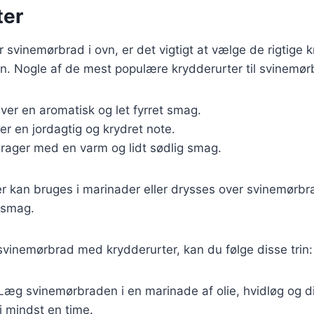
ter
 svinemørbrad i ovn, er det vigtigt at vælge de rigtige k
 Nogle af de mest populære krydderurter til svinemørb
iver en aromatisk og let fyrret smag.
øjer en jordagtig og krydret note.
drager med en varm og lidt sødlig smag.
r kan bruges i marinader eller drysses over svinemørbr
a smag.
svinemørbrad med krydderurter, kan du følge disse trin:
 Læg svinemørbraden i en marinade af olie, hvidløg og d
i mindst en time.