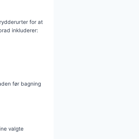
rydderurter for at
rad inkluderer:
aden før bagning
ine valgte