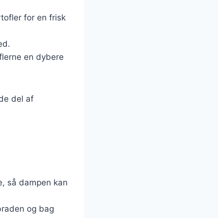
ofler for en frisk
ed.
oflerne en dybere
de del af
erne, så dampen kan
braden og bag