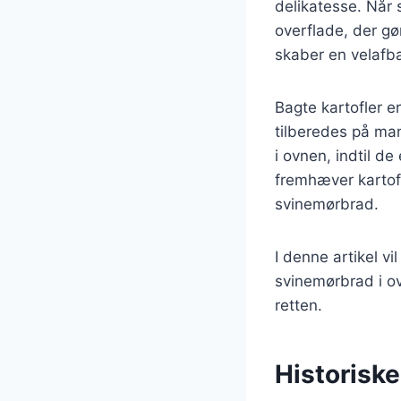
delikatesse. Når 
overflade, der gø
skaber en velafba
Bagte kartofler e
tilberedes på ma
i ovnen, indtil d
fremhæver kartofl
svinemørbrad.
I denne artikel vi
svinemørbrad i ov
retten.
Historiske