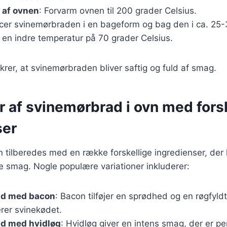
 af ovnen
: Forvarm ovnen til 200 grader Celsius.
acer svinemørbraden i en bageform og bag den i ca. 25-3
r en indre temperatur på 70 grader Celsius.
ikrer, at svinemørbraden bliver saftig og fuld af smag.
r af svinemørbrad i ovn med fors
ser
tilberedes med en række forskellige ingredienser, der hv
e smag. Nogle populære variationer inkluderer:
ad med bacon
: Bacon tilføjer en sprødhed og en røgfyld
er svinekødet.
d med hvidløg
: Hvidløg giver en intens smag, der er pe