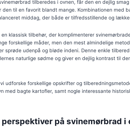
svinemørbrad tilberedes i ovnen, får den en dejlig smag
r den til en favorit blandt mange. Kombinationen med ba
lanceret middag, der både er tilfredsstillende og lække
r en klassisk tilbehør, der komplimenterer svinemørbra
nge forskellige måder, men den mest almindelige meto
e er sprøde udenpå og bløde indeni. Denne enkle tilber
ernes naturlige sødme og giver en dejlig kontrast til d
l vi udforske forskellige opskrifter og tilberedningsmetod
n med bagte kartofler, samt nogle interessante histori
 perspektiver på svinemørbrad i