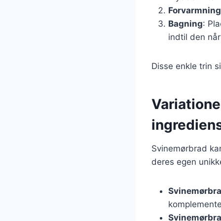
Forvarmning
Bagning
: Pl
indtil den nå
Disse enkle trin s
Variatione
ingredien
Svinemørbrad kan 
deres egen unikk
Svinemørbr
komplementer
Svinemørbra