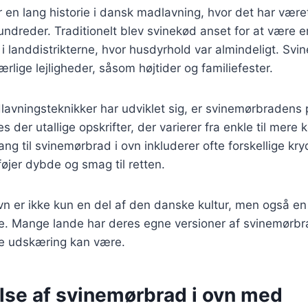
en lang historie i dansk madlavning, hvor det har været
hundreder. Traditionelt blev svinekød anset for at være e
r i landdistrikterne, hvor husdyrhold var almindeligt. Sv
 særlige lejligheder, såsom højtider og familiefester.
lavningsteknikker har udviklet sig, er svinemørbradens 
es der utallige opskrifter, der varierer fra enkle til mere
ng til svinemørbrad i ovn inkluderer ofte forskellige kry
føjer dybde og smag til retten.
n er ikke kun en del af den danske kultur, men også en
. Mange lande har deres egne versioner af svinemørbrad
ne udskæring kan være.
lse af svinemørbrad i ovn med