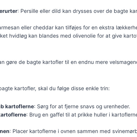
erurter
: Persille eller dild kan drysses over de bagte kart
armesan eller cheddar kan tilføjes for en ekstra lækkerh
ket hvidløg kan blandes med olivenolie for at give kart
 kan gøre de bagte kartofler til en endnu mere velsmagen
agte kartofler, skal du følge disse enkle trin:
b kartoflerne
: Sørg for at fjerne snavs og urenheder.
 kartoflerne
: Brug en gaffel til at prikke huller i kartofl
vnen
: Placer kartoflerne i ovnen sammen med svinemør