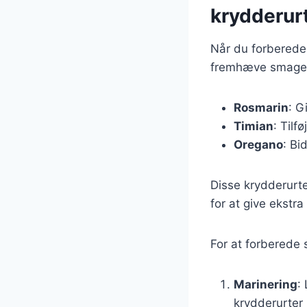
krydderur
Når du forbereder
fremhæve smagen.
Rosmarin
: G
Timian
: Tilf
Oregano
: Bi
Disse krydderurte
for at give ekstr
For at forberede 
Marinering
:
krydderurter 