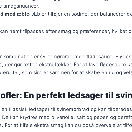
ige smagsnuancer.
ad med æble
: Æbler tilføjer en sødme, der balancerer de
 kan nemt tilpasses efter smag og præferencer, hvilket 
 kombination er svinemørbrad med flødesauce. Flødesau
, der gør retten ekstra lækker. For at lave flødesauce 
ydderurter, som simrer sammen for at skabe en rig og v
ofler: En perfekt ledsager til sv
r en klassisk ledsager til svinemørbrad og kan tilbered
. De kan krydres med olivenolie, salt og peber, og deref
e. For at tilføje ekstra smag kan du også overveje at tilfø