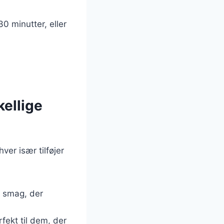
0 minutter, eller
kellige
er især tilføjer
t smag, der
rfekt til dem, der