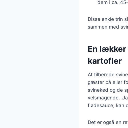
dem i ca. 45
Disse enkle trin si
sammen med svi
En lækker
kartofler
At tilberede svin
gæster på eller 
svinekød og de sp
velsmagende. Uans
flødesauce, kan d
Det er også en ret