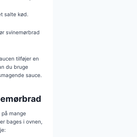
t salte kød.
gør svinemørbrad
cen tilføjer en
kan du bruge
elsmagende sauce.
inemørbrad
es på mange
ter bages i ovnen,
je: