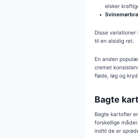
elsker kraft
Svinemørbr
Disse variationer
til en alsidig ret.
En anden populær
cremet konsistens
fløde, løg og kr
Bagte kart
Bagte kartofler e
forskellige måder
indtil de er sprød