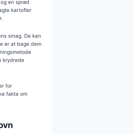
 og en sprød
gte kartofler
r.
dens smag. De kan
de er at bage dem
edningsmetode
en krydrede
er for
ske fakta om
 ovn