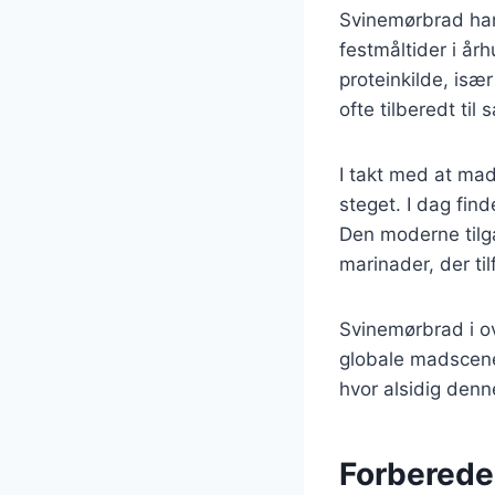
Svinemørbrad har 
festmåltider i år
proteinkilde, isæ
ofte tilberedt til
I takt med at mad
steget. I dag find
Den moderne tilga
marinader, der til
Svinemørbrad i ov
globale madscene
hvor alsidig den
Forberede