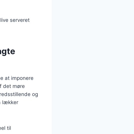
blive serveret
agte
de at imponere
f det møre
redsstillende og
n lækker
l til