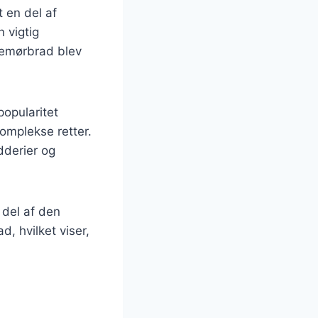
 en del af
n vigtig
inemørbrad blev
popularitet
 komplekse retter.
dderier og
 del af den
, hvilket viser,