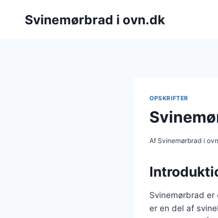
Fortsæt
Svinemørbrad i ovn.dk
til
indhold
OPSKRIFTER
Svinemør
Af
Svinemørbrad i ov
Introdukti
Svinemørbrad er e
er en del af svin