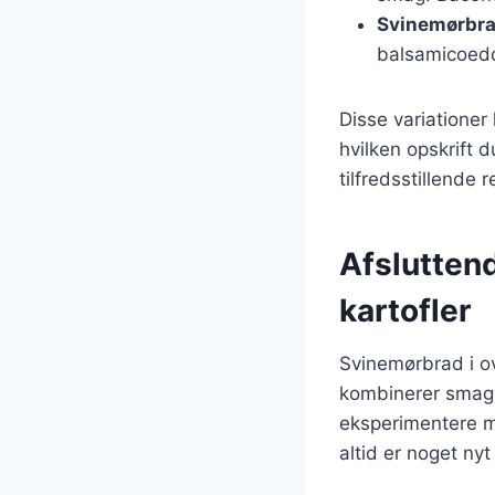
Svinemørbra
balsamicoedd
Disse variationer
hvilken opskrift 
tilfredsstillende r
Afslutten
kartofler
Svinemørbrad i ov
kombinerer smag, 
eksperimentere me
altid er noget nyt