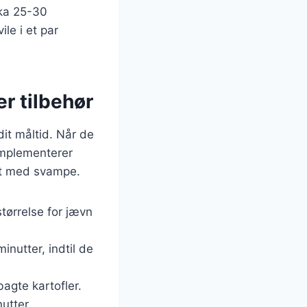
rka 25-30
le i et par
r tilbehør
dit måltid. Når de
komplementerer
ldt med svampe.
tørrelse for jævn
inutter, indtil de
agte kartofler.
utter.