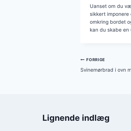
Uanset om du vælg
sikkert imponere 
omkring bordet og
kan du skabe en u
Indlægsnavi
FORRIGE
Svinemørbrad i ovn 
Lignende indlæg