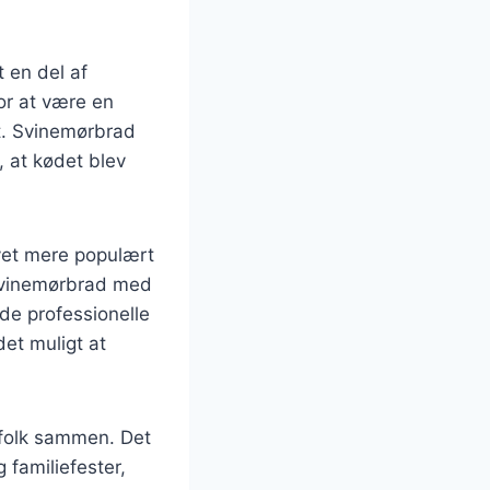
 en del af
for at være en
gt. Svinemørbrad
, at kødet blev
evet mere populært
 svinemørbrad med
både professionelle
et muligt at
 folk sammen. Det
 familiefester,