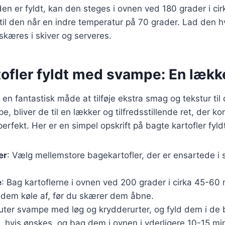
n er fyldt, kan den steges i ovnen ved 180 grader i ci
dtil den når en indre temperatur på 70 grader. Lad den hvi
 skæres i skiver og serveres.
ofler fyldt med svampe: En lække
 en fantastisk måde at tilføje ekstra smag og tekstur til 
, bliver de til en lækker og tilfredsstillende ret, der 
rfekt. Her er en simpel opskrift på bagte kartofler fy
er
: Vælg mellemstore bagekartofler, der er ensartede i s
e
: Bag kartoflerne i ovnen ved 200 grader i cirka 45-60 m
 dem køle af, før du skærer dem åbne.
uter svampe med løg og krydderurter, og fyld dem i de b
 hvis ønskes, og bag dem i ovnen i yderligere 10-15 min