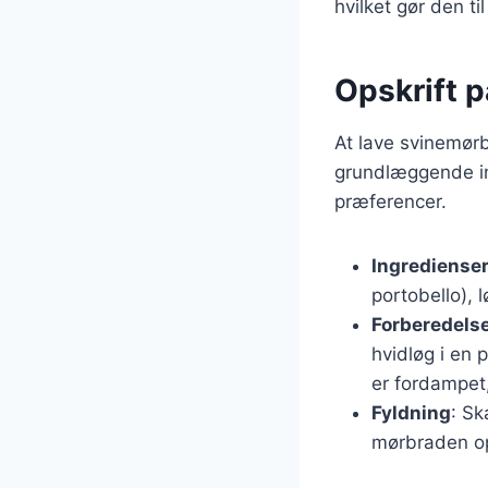
hvilket gør den ti
Opskrift 
At lave svinemørb
grundlæggende ing
præferencer.
Ingrediense
portobello), 
Forberedels
hvidløg i en 
er fordampet,
Fyldning
: S
mørbraden op 