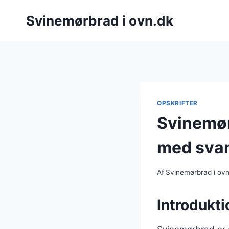
Fortsæt
Svinemørbrad i ovn.dk
til
indhold
OPSKRIFTER
Svinemør
med sva
Af
Svinemørbrad i ov
Introdukti