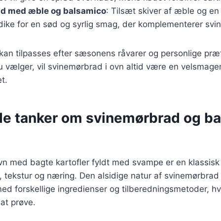
d med æble og balsamico
: Tilsæt skiver af æble og e
ike for en sød og syrlig smag, der komplementerer svi
 kan tilpasses efter sæsonens råvarer og personlige pr
du vælger, vil svinemørbrad i ovn altid være en velsmag
et.
de tanker om svinemørbrad og b
n med bagte kartofler fyldt med svampe er en klassisk 
tekstur og næring. Den alsidige natur af svinemørbrad 
d forskellige ingredienser og tilberedningsmetoder, hvil
 at prøve.