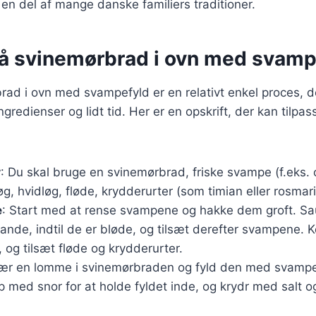
l en del af mange danske familiers traditioner.
på svinemørbrad i ovn med svamp
rad i ovn med svampefyld er en relativt enkel proces, 
redienser og lidt tid. Her er en opskrift, der kan tilpa
r
: Du skal bruge en svinemørbrad, friske svampe (f.eks.
løg, hvidløg, fløde, krydderurter (som timian eller rosmari
e
: Start med at rense svampene og hakke dem groft. Sa
pande, indtil de er bløde, og tilsæt derefter svampene. 
 og tilsæt fløde og krydderurter.
kær en lomme i svinemørbraden og fyld den med svampe
med snor for at holde fyldet inde, og krydr med salt o