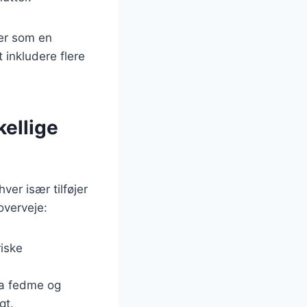
ler som en
inkludere flere
kellige
er især tilføjer
overveje:
riske
ra fedme og
gt.