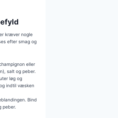
efyld
der kræver nogle
sses efter smag og
 champignon eller
n), salt og peber.
uter løg og
Kog indtil væsken
blandingen. Bind
g peber.