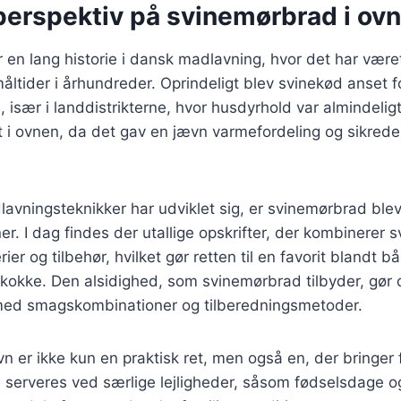
perspektiv på svinemørbrad i ovn
en lang historie i dansk madlavning, hvor det har været
tmåltider i århundreder. Oprindeligt blev svinekød anset 
de, især i landdistrikterne, hvor husdyrhold var almindeli
dt i ovnen, da det gav en jævn varmefordeling og sikrede
lavningsteknikker har udviklet sig, er svinemørbrad bl
r. I dag findes der utallige opskrifter, der kombinerer
rier og tilbehør, hvilket gør retten til en favorit blandt 
okke. Den alsidighed, som svinemørbrad tilbyder, gør d
ed smagskombinationer og tilberedningsmetoder.
n er ikke kun en praktisk ret, men også en, der bringer
te serveres ved særlige lejligheder, såsom fødselsdage og