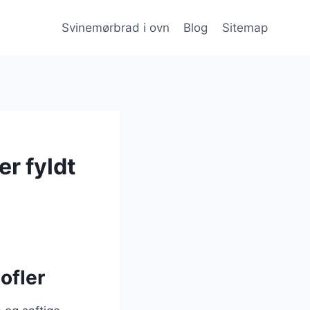
Svinemørbrad i ovn
Blog
Sitemap
r fyldt
ofler