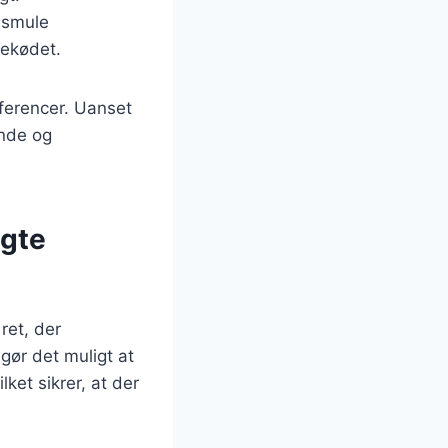
n smule
nekødet.
æferencer. Uanset
ende og
agte
ret, der
gør det muligt at
ket sikrer, at der