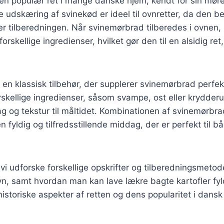
en populær ret i mange danske hjem, kendt for sin møre
 udskæring af svinekød er ideel til ovnretter, da den b
r tilberedningen. Når svinemørbrad tilberedes i ovnen,
skellige ingredienser, hvilket gør den til en alsidig ret
r en klassisk tilbehør, der supplerer svinemørbrad perfek
kellige ingredienser, såsom svampe, ost eller krydderur
mag og tekstur til måltidet. Kombinationen af svinemørbr
n fyldig og tilfredsstillende middag, der er perfekt til 
l vi udforske forskellige opskrifter og tilberedningsmetod
vn, samt hvordan man kan lave lækre bagte kartofler f
 historiske aspekter af retten og dens popularitet i dans