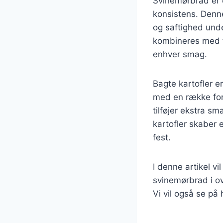
Svinemørbrad er 
konsistens. Denne
og saftighed unde
kombineres med for
enhver smag.
Bagte kartofler e
med en række fors
tilføjer ekstra s
kartofler skaber e
fest.
I denne artikel vi
svinemørbrad i o
Vi vil også se på