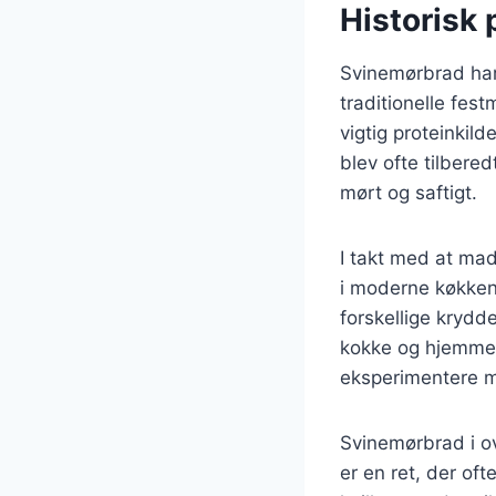
Historisk 
Svinemørbrad har 
traditionelle fes
vigtig proteinkil
blev ofte tilbere
mørt og saftigt.
I takt med at mad
i moderne køkkene
forskellige krydde
kokke og hjemmek
eksperimentere m
Svinemørbrad i ov
er en ret, der of