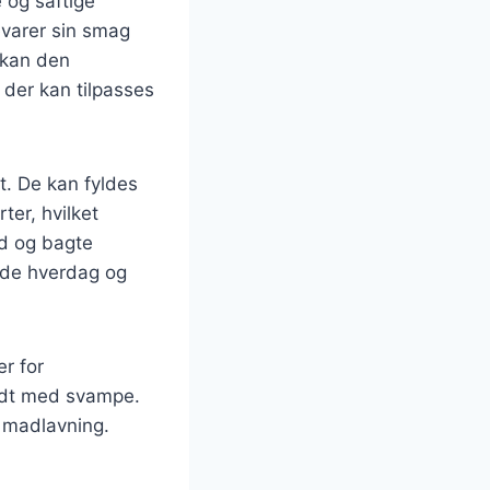
 og saftige
evarer sin smag
 kan den
, der kan tilpasses
t. De kan fyldes
ter, hvilket
ad og bagte
både hverdag og
er for
yldt med svampe.
k madlavning.