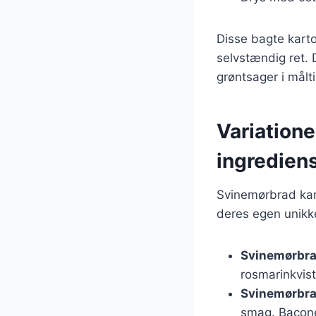
Disse bagte karto
selvstændig ret.
grøntsager i målti
Variatione
ingredien
Svinemørbrad kan 
deres egen unikk
Svinemørbra
rosmarinkvis
Svinemørbr
smag. Baconet