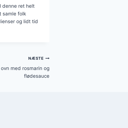
l denne ret helt
t samle folk
enser og lidt tid
NÆSTE
 ovn med rosmarin og
flødesauce