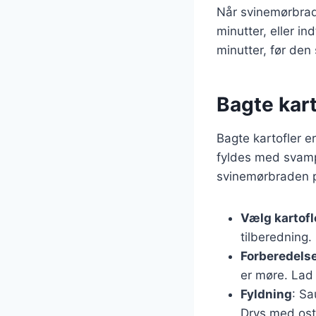
Når svinemørbrade
minutter, eller in
minutter, før den
Bagte kart
Bagte kartofler er
fyldes med svampe
svinemørbraden pe
Vælg kartofl
tilberedning.
Forberedels
er møre. Lad
Fyldning
: Sa
Drys med ost,