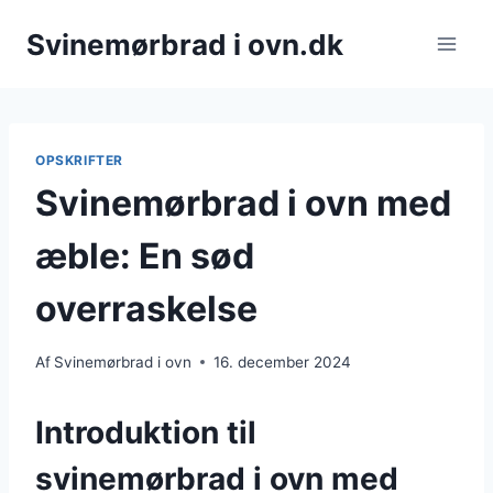
Fortsæt
Svinemørbrad i ovn.dk
til
indhold
OPSKRIFTER
Svinemørbrad i ovn med
æble: En sød
overraskelse
Af
Svinemørbrad i ovn
16. december 2024
Introduktion til
svinemørbrad i ovn med