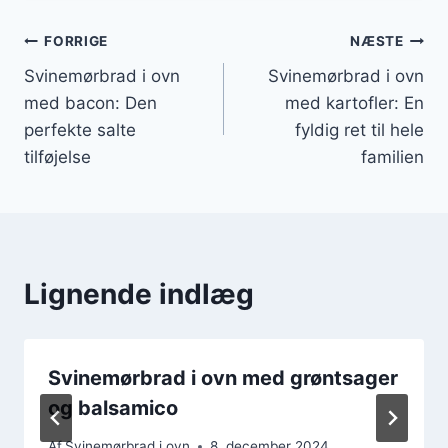
Indlægsnavigation
FORRIGE
NÆSTE
Svinemørbrad i ovn
Svinemørbrad i ovn
med bacon: Den
med kartofler: En
perfekte salte
fyldig ret til hele
tilføjelse
familien
Lignende indlæg
Svinemørbrad i ovn med grøntsager
og balsamico
Af
Svinemørbrad i ovn
8. december 2024