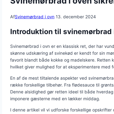
Svinemørbrad i oven sikrer
Af
Svinemørbrad i ovn
13. december 2024
Introduktion til svinemørbrad 
Svinemørbrad i ovn er en klassisk ret, der har vun
skønne udskæring af svinekød er kendt for sin møre
favorit blandt både kokke og madelskere. Retten k
hvilket giver mulighed for at eksperimentere med fo
En af de mest tiltalende aspekter ved svinemørbra
række forskellige tilbehør. Fra flødesauce til grø
Denne alsidighed gør retten ideel til både hverdag 
imponere gæsterne med en lækker middag.
I denne artikel vil vi udforske forskellige opskrift