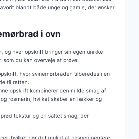
en favorit blandt både unge og gamle, der ønsker
nemørbrad i ovn
, og hver opskrift bringer sin egen unikke
r, som du kan overveje at prøve:
 opskrift, hvor svinemørbraden tilberedes i en
e til retten.
nne opskrift kombinerer den milde smag af
og rosmarin, hvilket skaber en lækker og
 sprød tekstur og en saltet smag, der
cer, hvilket gør det muligt at eksperimentere