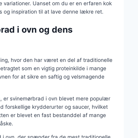
re variationer. Uanset om du er en erfaren kok
s og inspiration til at lave denne lækre ret.
rad i ovn og dens
ng, hvor den har været en del af traditionelle
betragtet som en vigtig proteinkilde i mange
vnen for at sikre en saftig og velsmagende
g, er svinemørbrad i ovn blevet mere populær
 forskellige krydderurter og saucer, hvilket
Retten er blevet en fast bestanddel af mange
påske.
d i ovn, der spænder fra de mest traditionelle